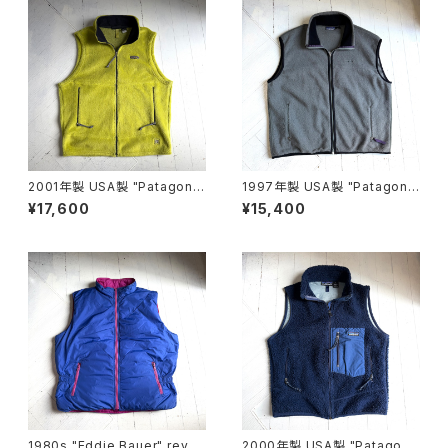
2001年製 USA製 "Patagoni
1997年製 USA製 "Patagoni
a" R2 vest
a" synchilla vest
¥17,600
¥15,400
1980s "Eddie Bauer" rever
2000年製 USA製 "Patagoni