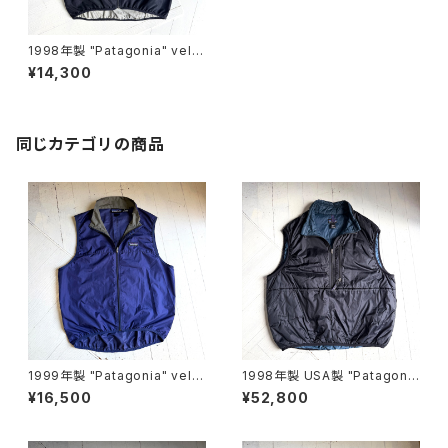
1998年製 "Patagonia" velo
city vest
¥14,300
同じカテゴリの商品
1999年製 "Patagonia" velo
1998年製 USA製 "Patagoni
city vest
a" puffball vest
¥16,500
¥52,800