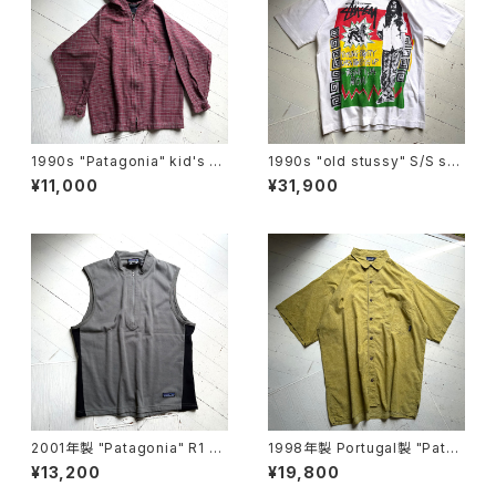
1990s "Patagonia" kid's ho
1990s "old stussy" S/S shi
ody
rt
¥11,000
¥31,900
2001年製 "Patagonia" R1 Fl
1998年製 Portugal製 "Patag
ash vest
onia" A/C print shirt
¥13,200
¥19,800