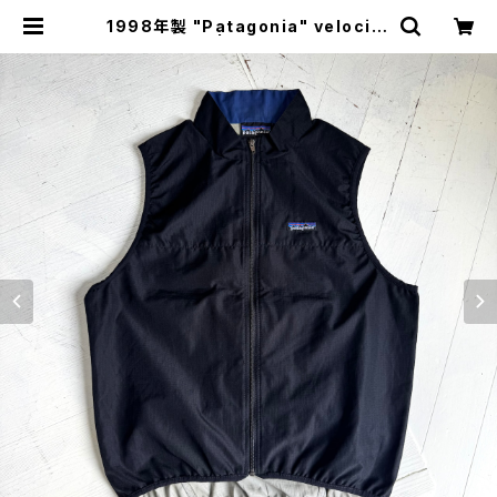
1998年製 "Patagonia" velocity
vest | HAR DNAL