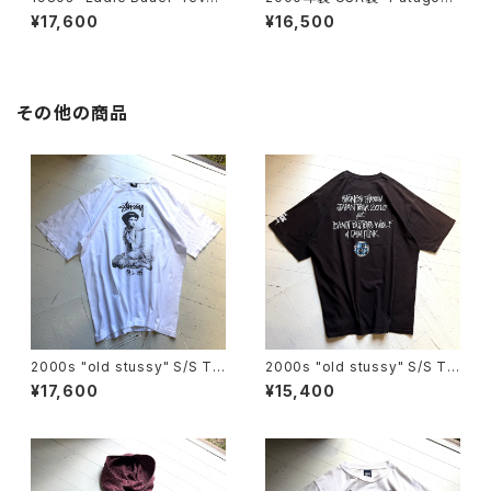
sible goose down vest
a" retro-x vest
¥17,600
¥16,500
その他の商品
2000s "old stussy" S/S T-
2000s "old stussy" S/S T-
shirt
shirt
¥17,600
¥15,400