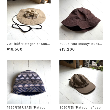
2011年製 "Patagonia" Sun b
2000s "old stussy" bucket
ooney
hat
¥16,500
¥13,200
1996年製 USA製 "Patagoni
2020年製 "Patagonia" cap