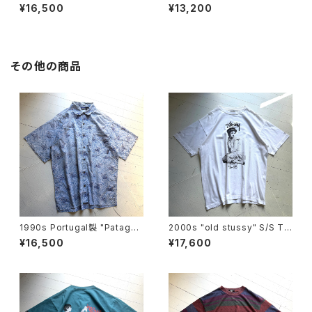
a" synchilla alpine hat
¥16,500
¥13,200
その他の商品
1990s Portugal製 "Patagon
2000s "old stussy" S/S T-
ia" dreamtime shirt
shirt
¥16,500
¥17,600