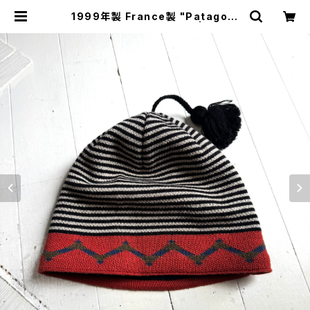
1999年製 France製 "Patagoni
a" lightweight ski hat | HAR D
NAL