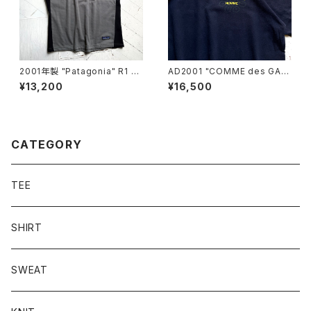
2001年製 "Patagonia" R1 Fl
AD2001 "COMME des GAR
ash vest
ÇONS HOMME" S/S T-shirt
¥13,200
¥16,500
CATEGORY
TEE
SHIRT
SWEAT