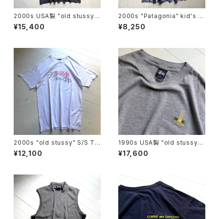
2000s USA製 "old stussy"
2000s "Patagonia" kid's s
S/S T-shirt
hirt
¥15,400
¥8,250
2000s "old stussy" S/S T-
1990s USA製 "old stussy"
shirt
S/S T-shirt
¥12,100
¥17,600