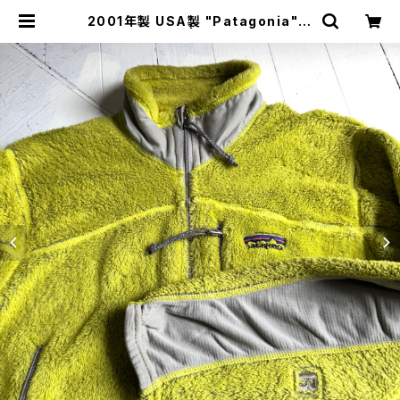
2001年製 USA製 "Patagonia" R
2 jacket | HAR DNAL