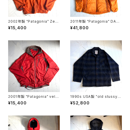
2002年製 "Patagonia" Zep
2011年製 "Patagonia" DAS
hur jacket
PARKA
¥15,400
¥41,800
2001年製 "Patagonia" velo
1990s USA製 "old stussy"
city O2 jacket
omble check jacket
¥15,400
¥52,800