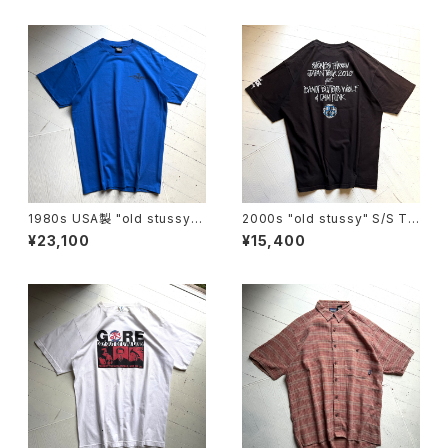
1980s USA製 "old stussy"
2000s "old stussy" S/S T-
S/S T-shirt
shirt
¥23,100
¥15,400