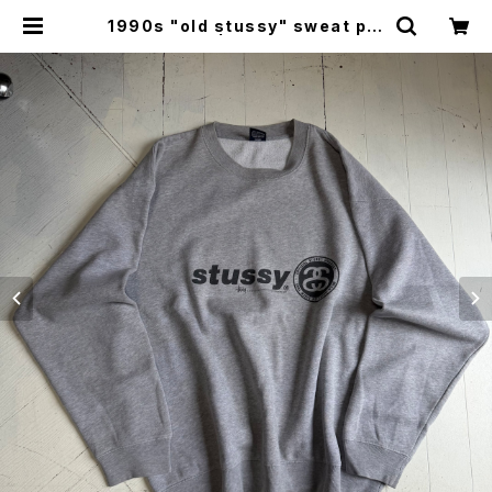
1990s "old stussy" sweat pul
lover | HAR DNAL