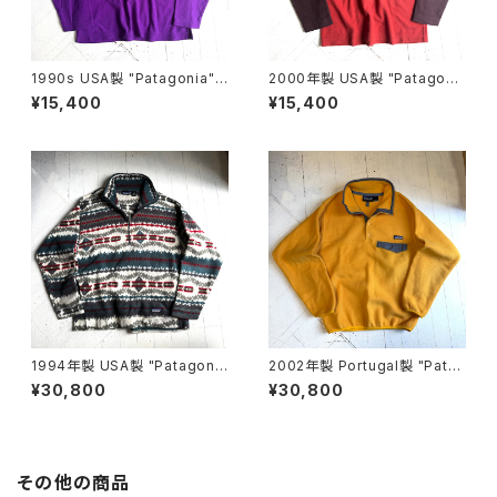
1990s USA製 "Patagonia"
2000年製 USA製 "Patagoni
MICRO D-LUXE pullover
a" Micro D luxe fleece pull
¥15,400
¥15,400
over
1994年製 USA製 "Patagoni
2002年製 Portugal製 "Pata
a" printed lightweight sync
gonia" synchilla snap-T pu
¥30,800
¥30,800
hilla sweater
llover
その他の商品