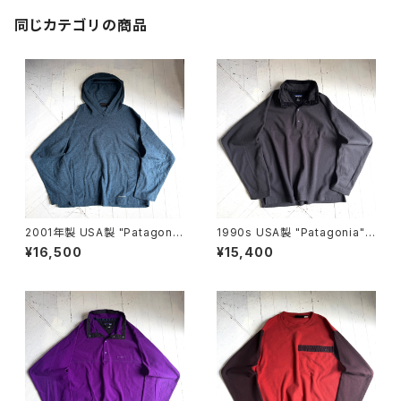
同じカテゴリの商品
2001年製 USA製 "Patagoni
1990s USA製 "Patagonia"
a" rincon foodie
MICRO D-LUXE pullover
¥16,500
¥15,400