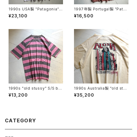
1990s USA製 "Patagonia“ b
1997年製 Portugal製 "Patag
eneficial S/S T-shirt
onia" A/C Yarn-Dye shirt
¥23,100
¥16,500
1990s "old stussy" S/S bo
1990s Australia製 "old stus
arder T-shirt
sy" S/S T-shirt
¥13,200
¥35,200
CATEGORY