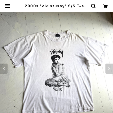
2000s "old stussy" S/S T-shi
rt | HAR DNAL