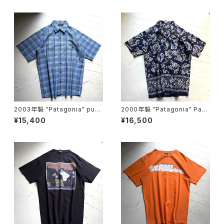
2003年製 "Patagonia" puck
2000年製 "Patagonia" Pata
erware shirt
loha shirt
¥15,400
¥16,500