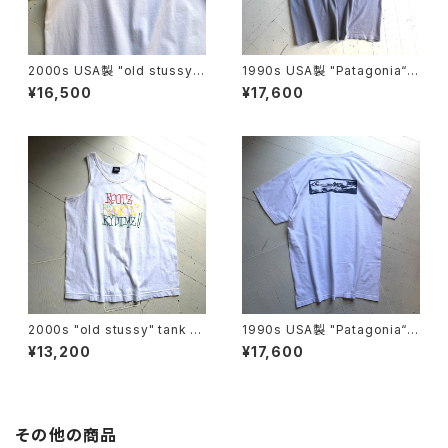
2000s USA製 "old stussy"
1990s USA製 "Patagonia“ b
S/S T-shirt
eneficial S/S T-shirt
¥16,500
¥17,600
2000s "old stussy" tank to
1990s USA製 "Patagonia“ b
p
eneficial S/S T-shirt
¥13,200
¥17,600
その他の商品