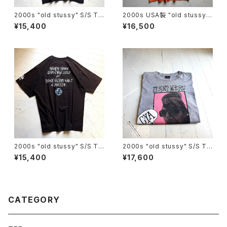
2000s "old stussy" S/S T-
2000s USA製 "old stussy"
shirt
S/S T-shirt
¥15,400
¥16,500
2000s "old stussy" S/S T-
2000s "old stussy" S/S T-
shirt
shirt
¥15,400
¥17,600
CATEGORY