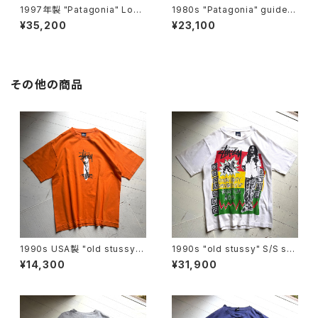
1997年製 "Patagonia" Lom
1980s "Patagonia" guide s
bswool Zip Cardigan
weater
¥35,200
¥23,100
その他の商品
1990s USA製 "old stussy"
1990s "old stussy" S/S shi
S/S T-shirt
rt
¥14,300
¥31,900