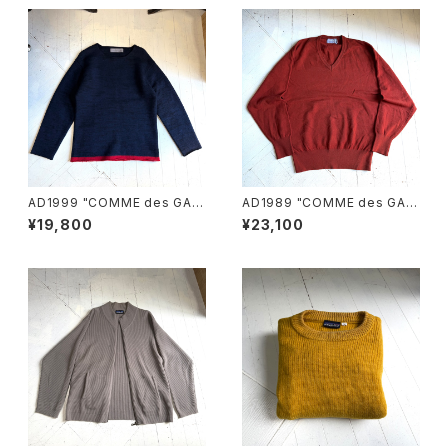
AD1999 "COMME des GAR
AD1989 "COMME des GAR
ÇONS HOMME" wool knit
ÇONS HOMME" knit
¥19,800
¥23,100