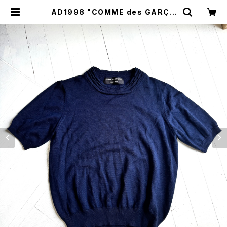
AD1998 "COMME des GARÇO
NS HOMME PLUS" summer kni
t | HAR DNAL