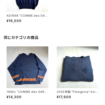
AD1998 "COMME des GAR
ÇONS HOMME PLUS" sum
¥16,500
mer knit
同じカテゴリの商品
1990s "COMME des GARÇ
2000年製 "Patagonia" knit
ONS SHIRT" knit
pullover
¥14,300
¥17,600