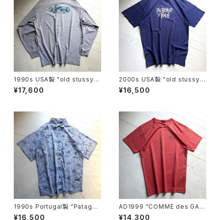
1990s USA製 "old stussy"
2000s USA製 "old stussy"
L/S shirt
S/S T-shirt
¥17,600
¥16,500
1990s Portugal製 "Patagon
AD1999 "COMME des GAR
ia" dreamtime shirt
ÇONS HOMME PLUS" S/S
¥16,500
¥14,300