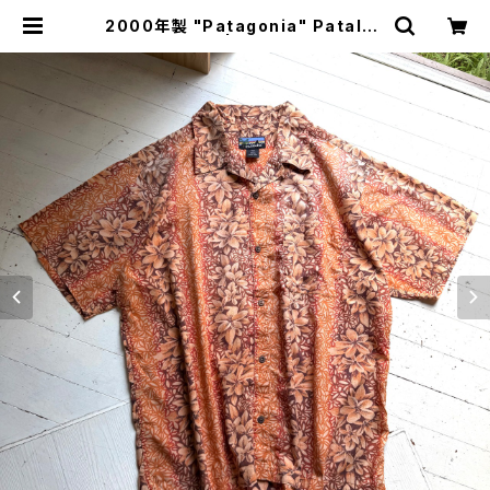
2000年製 "Patagonia" Pataloh
a shirt | HAR DNAL