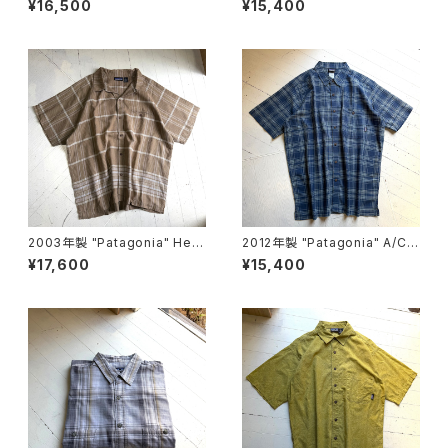
¥16,500
¥15,400
2003年製 "Patagonia" Hem
2012年製 "Patagonia" A/C Y
p shirt
arn-Dye shirt
¥17,600
¥15,400