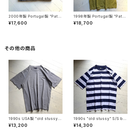
2000年製 Portugal製 "Pata
1998年製 Portugal製 "Patag
gonia" flannel shirt
onia" AC print shirt
¥17,600
¥18,700
その他の商品
1990s USA製 "old stussy"
1990s "old stussy" S/S bo
S/S T-shirt
arder T-shirt
¥13,200
¥14,300