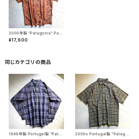
2000年製 "Patagonia" Pata
loha shirt
¥17,600
同じカテゴリの商品
1999年製 Portugal製 "Patag
2000s Portugal製 "Patago
onia" pima cotton shirt
nia" A/C Yarn-Dye shirt