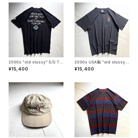
2000s "old stussy" S/S T-
2000s USA製 "old stussy"
shirt
S/S T-shirt
¥15,400
¥15,400