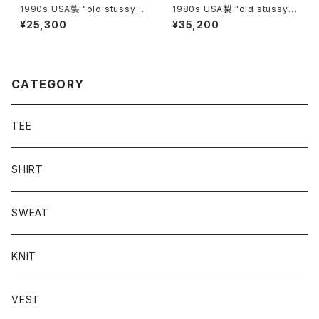
1990s USA製 "old stussy"
1980s USA製 "old stussy"
cap
S/S T-shirt
¥25,300
¥35,200
CATEGORY
TEE
SHIRT
SWEAT
KNIT
VEST