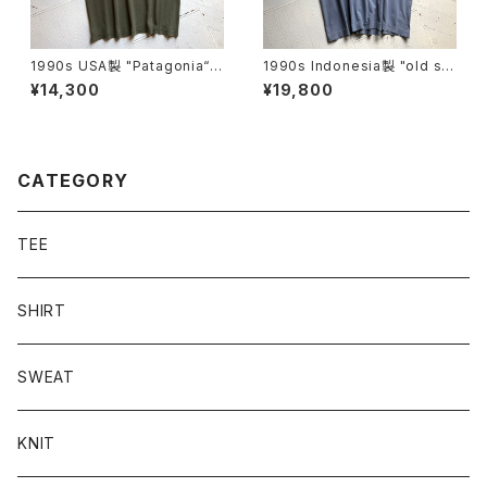
1990s USA製 "Patagonia“ b
1990s Indonesia製 "old stu
eneficial S/S T-shirt
ssy" S/S T-shirt
¥14,300
¥19,800
CATEGORY
TEE
SHIRT
SWEAT
KNIT