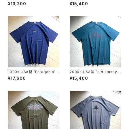
S/S T-shirt
S/S T-shirt
¥13,200
¥15,400
1990s USA製 "Patagonia“ b
2000s USA製 "old stussy"
eneficial S/S T-shirt
S/S T-shirt
¥17,600
¥15,400