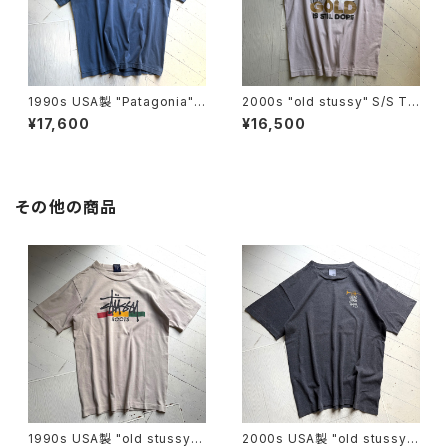
1990s USA製 "Patagonia"
2000s "old stussy" S/S T-
S/S T-shirt
shirt
¥17,600
¥16,500
その他の商品
1990s USA製 "old stussy"
2000s USA製 "old stussy"