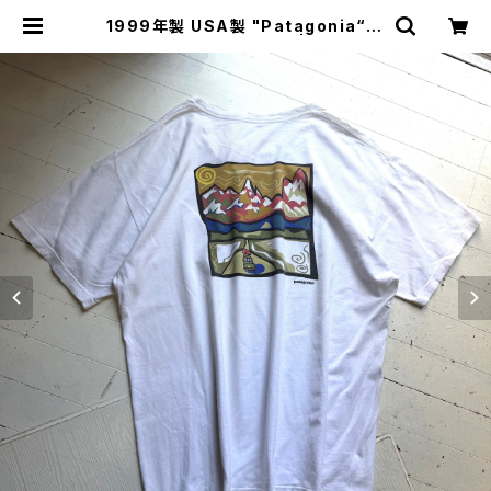
1999年製 USA製 "Patagonia“ N
OMAD LOGO T-shirt | HAR DN
AL