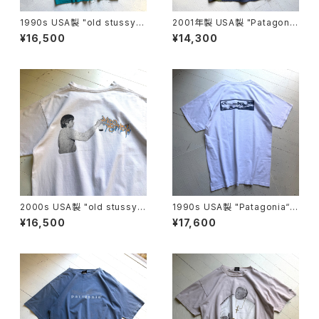
1990s USA製 "old stussy"
2001年製 USA製 "Patagoni
S/S T-shirt
a" TERRA JERSEY
¥16,500
¥14,300
2000s USA製 "old stussy"
1990s USA製 "Patagonia“ b
S/S T-shirt
eneficial S/S T-shirt
¥16,500
¥17,600