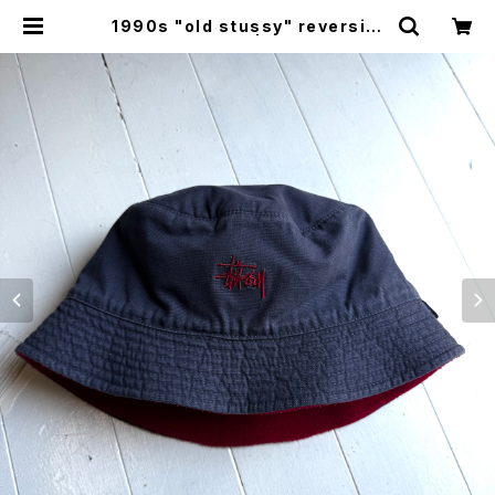
1990s "old stussy" reversibl
e bucket hat | HAR DNAL