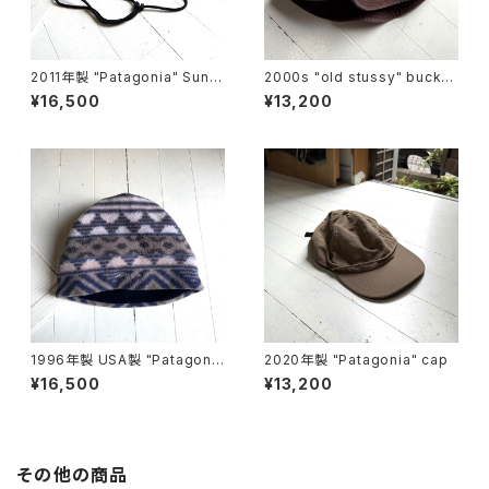
2011年製 "Patagonia" Sun b
2000s "old stussy" bucket
ooney
hat
¥16,500
¥13,200
1996年製 USA製 "Patagoni
2020年製 "Patagonia" cap
a" synchilla alpine hat
¥16,500
¥13,200
その他の商品