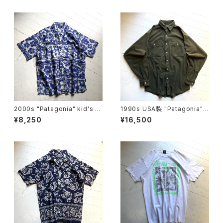
2000s "Patagonia" kid's s
1990s USA製 "Patagonia"
hirt
L/S fleece shirt
¥8,250
¥16,500