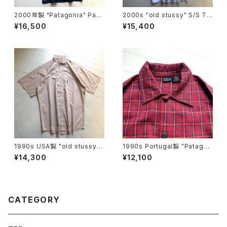
2000年製 "Patagonia" Pata
2000s "old stussy" S/S T-
loha shirt
shirt
¥16,500
¥15,400
1990s USA製 "old stussy"
1990s Portugal製 "Patagon
S/S shirt
ia" kid's heavy flannel shir
¥14,300
¥12,100
t
CATEGORY