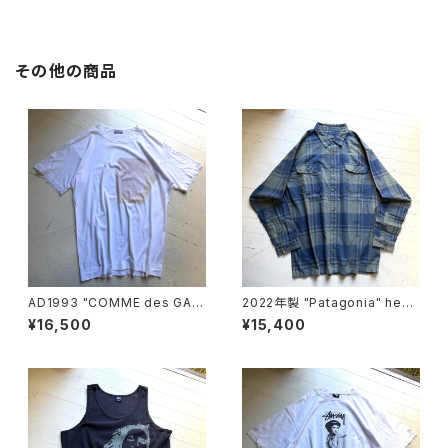
その他の商品
AD1993 "COMME des GAR
2022年製 "Patagonia" heav
ÇONS HOMME" S/S T-shirt
y flannel shirt
¥16,500
¥15,400