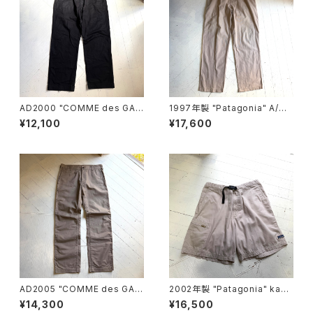
AD2000 "COMME des GAR
1997年製 "Patagonia" A/C
ÇONS HOMME“ cotton pan
pants
¥12,100
¥17,600
ts
AD2005 "COMME des GAR
2002年製 "Patagonia" kang
ÇONS HOMME“ cotton pan
ri shorts
¥14,300
¥16,500
ts