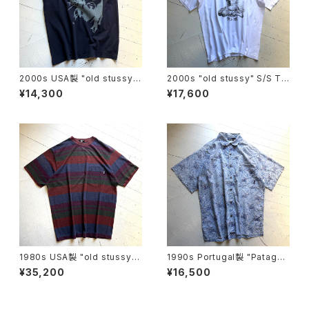
2000s USA製 "old stussy"
2000s "old stussy" S/S T-
tank top
shirt
¥14,300
¥17,600
1980s USA製 "old stussy"
1990s Portugal製 "Patagon
S/S T-shirt
ia" dreamtime shirt
¥35,200
¥16,500