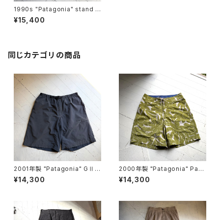
1990s "Patagonia" stand u
p shorts
¥15,400
同じカテゴリの商品
2001年製 "Patagonia" GⅡ s
2000年製 "Patagonia" Pata
horts
loha shorts
¥14,300
¥14,300