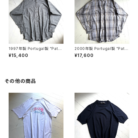
1997年製 Portugal製 "Patag
2000年製 Portugal製 "Pata
onia" flannel shirt
gonia" flannel shirt
¥15,400
¥17,600
その他の商品