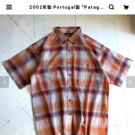
2002年製 Portugal製 "Patagon
ia" A/C Yarn-Dye shirt | HAR
DNAL