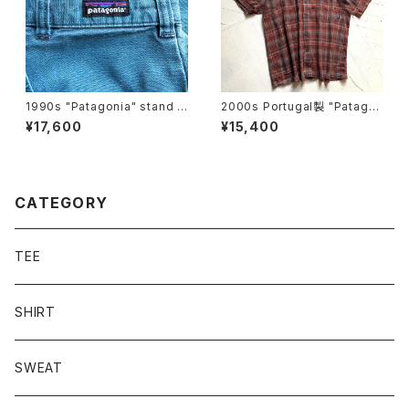
1990s "Patagonia" stand u
2000s Portugal製 "Patago
p shorts
nia" A/C Yarn-Dye shirt
¥17,600
¥15,400
CATEGORY
TEE
SHIRT
SWEAT