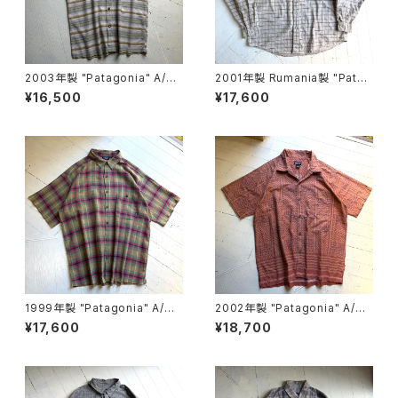
2003年製 "Patagonia" A/C
2001年製 Rumania製 "Patag
Yarn-Dye shirt
onia" stretch work shirt
¥16,500
¥17,600
1999年製 "Patagonia" A/C
2002年製 "Patagonia" A/C
Yarn-Dye shirt
print shirt
¥17,600
¥18,700