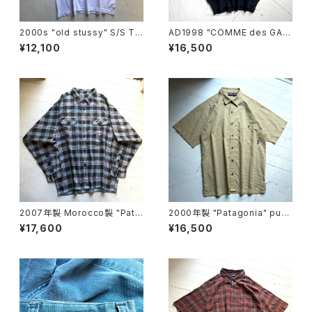
2000s "old stussy" S/S T-
AD1998 "COMME des GAR
shirt
ÇONS HOMME PLUS" sum
¥12,100
¥16,500
mer knit
2007年製 Morocco製 "Pata
2000年製 "Patagonia" puck
gonia" heavy flannel shirt
erware shirt
¥17,600
¥16,500