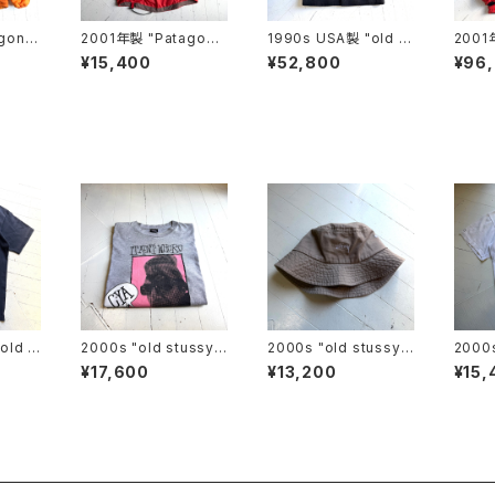
goni
2001年製 "Patagoni
1990s USA製 "old st
2001
a" velocity O2 jack
ussy" omble check
a" D
¥15,400
¥52,800
¥96
et
jacket
old s
2000s "old stussy"
2000s "old stussy"
2000s
hirt
S/S T-shirt
bucket hat
S/S T
¥17,600
¥13,200
¥15,