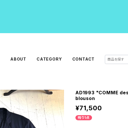
E
ABOUT
CATEGORY
CONTACT
AD1993 "COMME de
blouson
¥71,500
残り1点