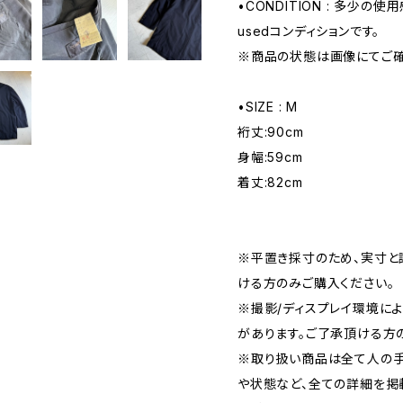
•CONDITION : 多少
usedコンディションです。
※商品の状態は画像にてご確
•SIZE : M
裄丈:90cm
身幅:59cm
着丈:82cm
※平置き採寸のため、実寸と
ける方のみご購入ください。
※撮影/ディスプレイ環境に
があります。ご了承頂ける方
※取り扱い商品は全て人の手
や状態など、全ての詳細を掲