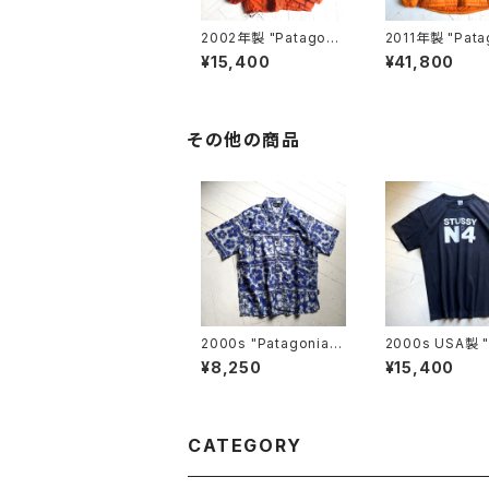
2002年製 "Patagoni
2011年製 "Pata
a" Zephur jacket
a" DAS PARKA
¥15,400
¥41,800
その他の商品
2000s "Patagonia"
2000s USA製 "
kid's shirt
tussy" S/S T-s
¥8,250
¥15,400
CATEGORY