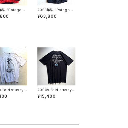
年製 "Patagoni
2001年製 "Patagoni
AS PARKA
a" infurno jacket
,800
¥63,800
 "old stussy"
2000s "old stussy"
-shirt
S/S T-shirt
400
¥15,400