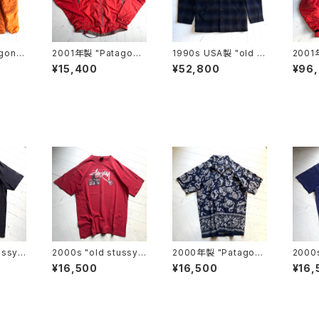
goni
2001年製 "Patagoni
1990s USA製 "old st
2001
a" velocity O2 jack
ussy" omble check
a" D
¥15,400
¥52,800
¥96
et
jacket
ussy"
2000s "old stussy"
2000年製 "Patagoni
2000
S/S T-shirt
a" Pataloha shirt
tussy
¥16,500
¥16,500
¥16,