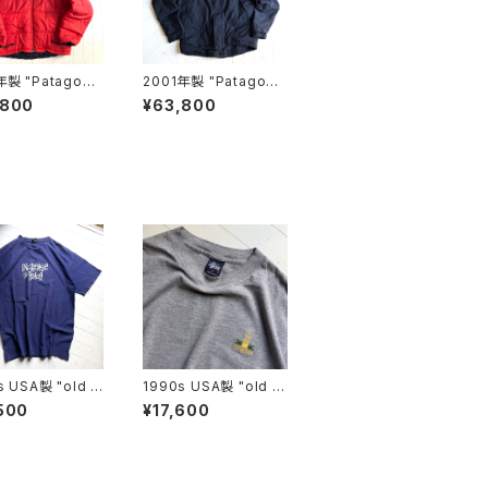
年製 "Patagoni
2001年製 "Patagoni
AS PARKA
a" infurno jacket
,800
¥63,800
s USA製 "old s
1990s USA製 "old st
" S/S T-shirt
ussy" S/S T-shirt
500
¥17,600