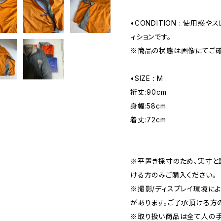
•CONDITION : 使用感
ィションです。
※商品の状態は画像にてご確
•SIZE : M
裄丈:90cm
身幅:58cm
着丈:72cm
※平置き採寸のため、実寸と
ける方のみご購入ください。
※撮影/ディスプレイ環境に
があります。ご了承頂ける方
※取り扱い商品は全て人の手