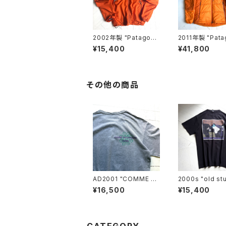
2002年製 "Patagoni
2011年製 "Pata
a" Zephur jacket
a" DAS PARKA
¥15,400
¥41,800
その他の商品
AD2001 "COMME d
2000s "old st
es GARÇONS HOM
S/S T-shirt
¥16,500
¥15,400
ME" S/S T-shirt
CATEGORY