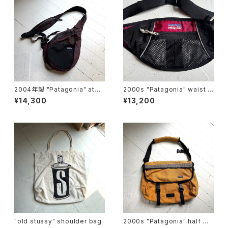
2004年製 "Patagonia" ato
2000s "Patagonia" waist p
m shoulder bag
ouch
¥14,300
¥13,200
"old stussy" shoulder bag
2000s "Patagonia" half ma