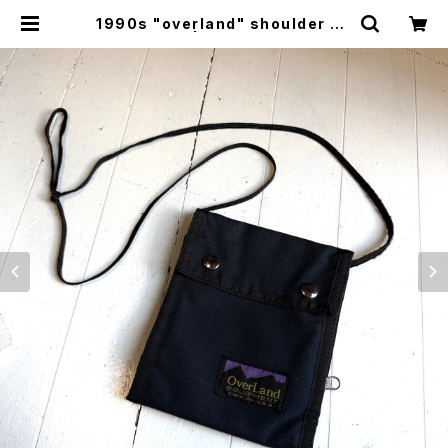
1990s "overland" shoulder po
uch | HAR DNAL