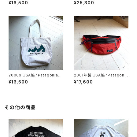
ss bag
¥16,500
¥25,300
2000s USA製 "Patagonia"
2001年製 USA製 "Patagoni
original canvas bag
a" Hip Vault
¥16,500
¥17,600
その他の商品