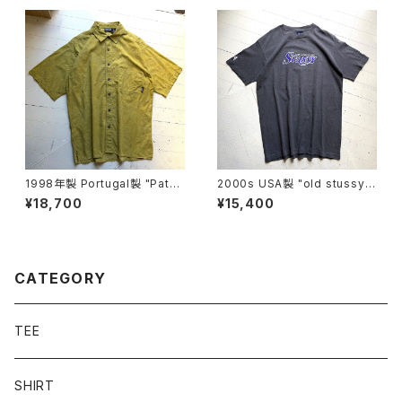
1998年製 Portugal製 "Patag
2000s USA製 "old stussy"
onia" AC print shirt
S/S T-shirt
¥18,700
¥15,400
CATEGORY
TEE
SHIRT