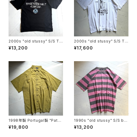
2000s "old stussy" S/S T-
2000s "old stussy" S/S T-
shirt
shirt
¥13,200
¥17,600
1998年製 Portugal製 "Patag
1990s "old stussy" S/S bo
onia" A/C print shirt
arder T-shirt
¥19,800
¥13,200