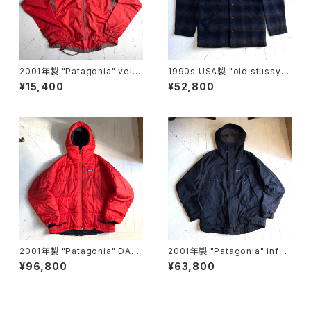
2001年製 "Patagonia" velo
1990s USA製 "old stussy"
city O2 jacket
omble check jacket
¥15,400
¥52,800
2001年製 "Patagonia" DAS
2001年製 "Patagonia" infur
PARKA
no jacket
¥96,800
¥63,800