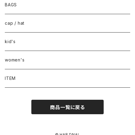
BAGS
cap / hat
kid's
women's
ITEM
商品一覧に戻る
© HAR DNAL