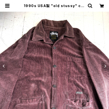
1990s USA製 "old stussy" cor
duroy coverall | HAR DNAL