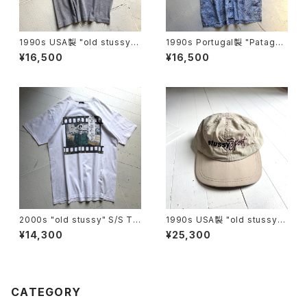
1990s USA製 "old stussy"
1990s Portugal製 "Patagon
S/S T-shirt
ia" dreamtime shirt
¥16,500
¥16,500
2000s "old stussy" S/S T-
1990s USA製 "old stussy"
shirt
cap
¥14,300
¥25,300
CATEGORY