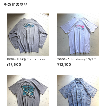
その他の商品
1990s USA製 "old stussy"
2000s "old stussy" S/S T-
L/S shirt
shirt
¥17,600
¥12,100