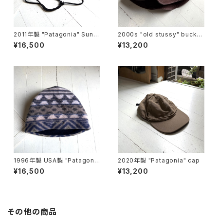
2011年製 "Patagonia" Sun b
2000s "old stussy" bucket
ooney
hat
¥16,500
¥13,200
1996年製 USA製 "Patagoni
2020年製 "Patagonia" cap
a" synchilla alpine hat
¥16,500
¥13,200
その他の商品