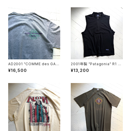
AD2001 "COMME des GAR
2001年製 "Patagonia" R1 Fl
ÇONS HOMME" S/S T-shirt
ash vest
¥16,500
¥13,200