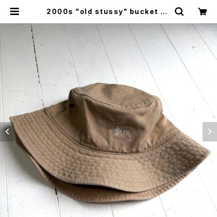
2000s "old stussy" bucket ha
t | HAR DNAL