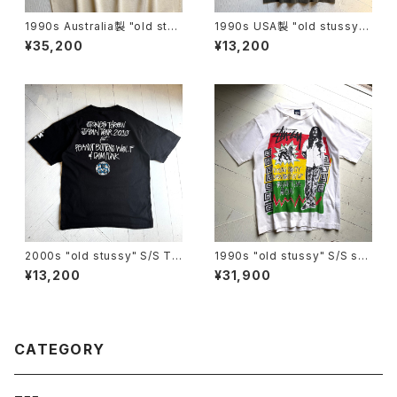
1990s Australia製 "old stus
1990s USA製 "old stussy"
sy" S/S T-shirt
S/S T-shirt
¥35,200
¥13,200
2000s "old stussy" S/S T-
1990s "old stussy" S/S shi
shirt
rt
¥13,200
¥31,900
CATEGORY