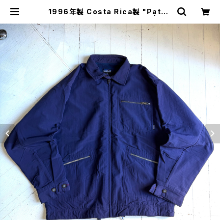
1996年製 Costa Rica製 "Patag
onia" Cap de ville jacket | HA
R DNAL