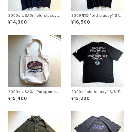
2000s USA製 "old stussy"
2009年製 "old stussy" S/S
tank top
T-shirt
¥14,300
¥16,500
2000s USA製 "Patagonia"
2000s "old stussy" S/S T-
original canvas bag
shirt
¥15,400
¥13,200