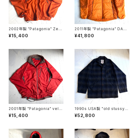
2002年製 "Patagonia" Zep
2011年製 "Patagonia" DAS
hur jacket
PARKA
¥15,400
¥41,800
2001年製 "Patagonia" velo
1990s USA製 "old stussy"
city O2 jacket
omble check jacket
¥15,400
¥52,800