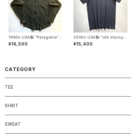
1990s USA製 "Patagonia"
2000s USA製 "old stussy"
L/S fleece shirt
S/S T-shirt
¥16,500
¥15,400
CATEGORY
TEE
SHIRT
SWEAT