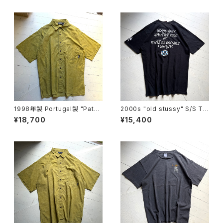
1998年製 Portugal製 "Patag
2000s "old stussy" S/S T-
onia" AC print shirt
shirt
¥18,700
¥15,400