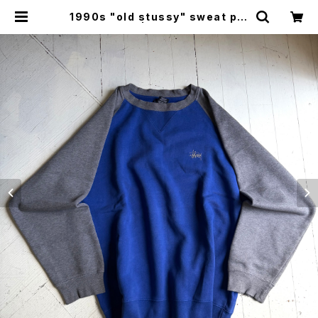
1990s "old stussy" sweat pul
lover | HAR DNAL