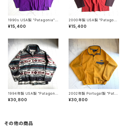
1990s USA製 "Patagonia"
2000年製 USA製 "Patagoni
MICRO D-LUXE pullover
a" Micro D luxe fleece pull
¥15,400
¥15,400
over
1994年製 USA製 "Patagoni
2002年製 Portugal製 "Pata
a" printed lightweight sync
gonia" synchilla snap-T pu
¥30,800
¥30,800
hilla sweater
llover
その他の商品