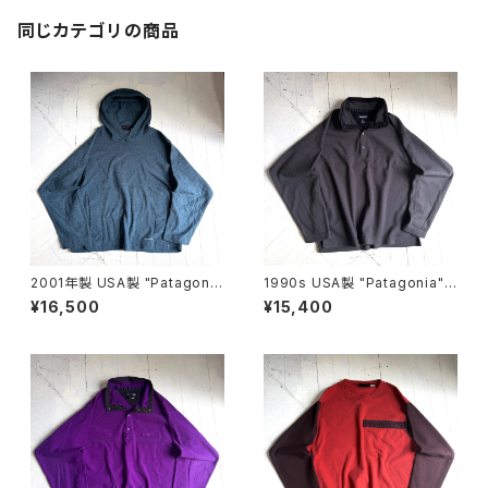
同じカテゴリの商品
2001年製 USA製 "Patagoni
1990s USA製 "Patagonia"
a" rincon foodie
MICRO D-LUXE pullover
¥16,500
¥15,400