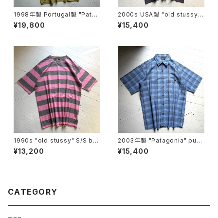
1998年製 Portugal製 "Patag
2000s USA製 "old stussy"
onia" A/C print shirt
S/S T-shirt
¥19,800
¥15,400
1990s "old stussy" S/S bo
2003年製 "Patagonia" puck
arder T-shirt
erware shirt
¥13,200
¥15,400
CATEGORY