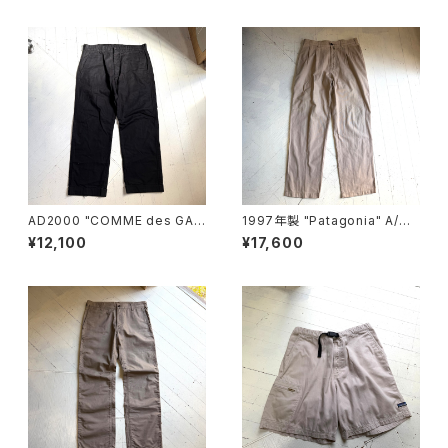
AD2000 "COMME des GAR
1997年製 "Patagonia" A/C
ÇONS HOMME“ cotton pan
pants
¥12,100
¥17,600
ts