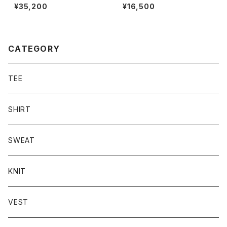
S/S T-shirt
loha shirt
¥35,200
¥16,500
CATEGORY
TEE
SHIRT
SWEAT
KNIT
VEST