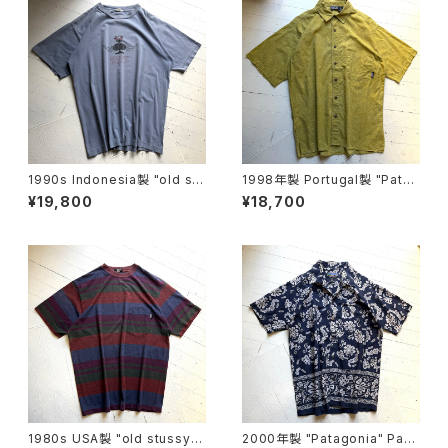
1990s Indonesia製 "old stu
1998年製 Portugal製 "Patag
ssy" S/S T-shirt
onia" AC print shirt
¥19,800
¥18,700
1980s USA製 "old stussy"
2000年製 "Patagonia" Pata