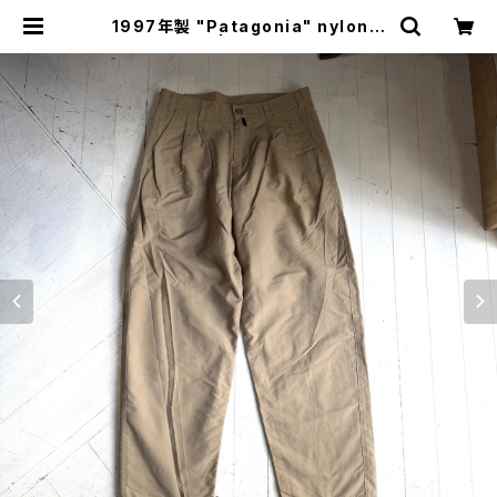
1997年製 "Patagonia" nylon p
ants | HAR DNAL