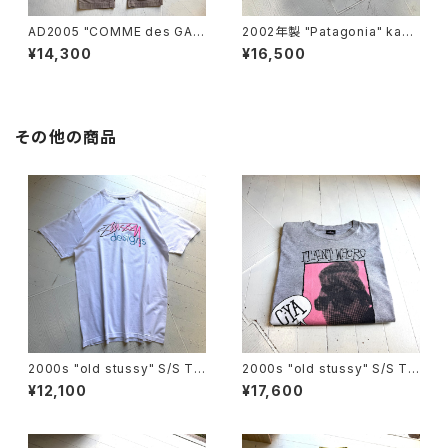
AD2005 "COMME des GAR
2002年製 "Patagonia" kang
ÇONS HOMME“ cotton pan
ri shorts
¥14,300
¥16,500
ts
その他の商品
2000s "old stussy" S/S T-
2000s "old stussy" S/S T-
shirt
shirt
¥12,100
¥17,600