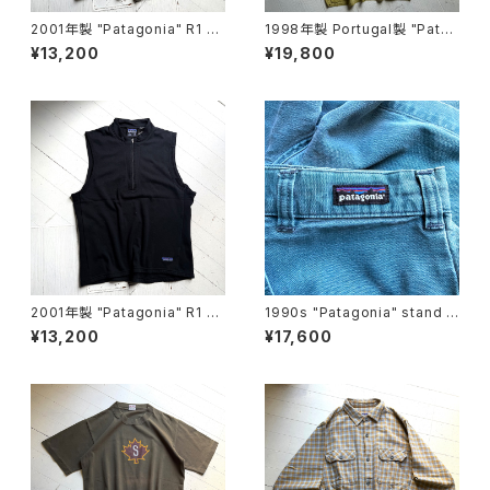
2001年製 "Patagonia" R1 Fl
1998年製 Portugal製 "Patag
ash vest
onia" A/C print shirt
¥13,200
¥19,800
2001年製 "Patagonia" R1 Fl
1990s "Patagonia" stand u
ash vest
p shorts
¥13,200
¥17,600