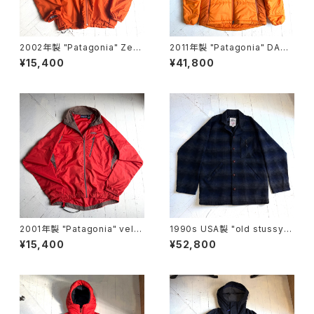
2002年製 "Patagonia" Zep
2011年製 "Patagonia" DAS
hur jacket
PARKA
¥15,400
¥41,800
2001年製 "Patagonia" velo
1990s USA製 "old stussy"
city O2 jacket
omble check jacket
¥15,400
¥52,800