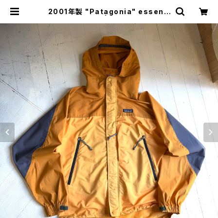
2001年製 "Patagonia" essenti
al jacket | HAR DNAL