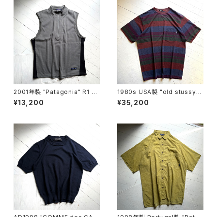
2001年製 "Patagonia" R1 Fl
1980s USA製 "old stussy"
ash vest
S/S T-shirt
¥13,200
¥35,200