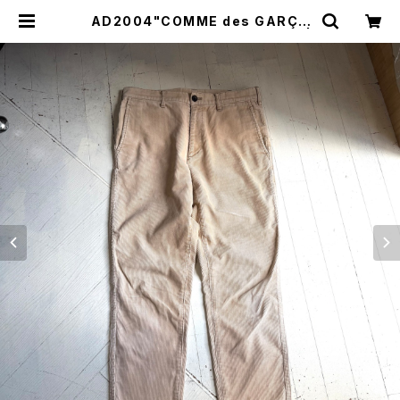
AD2004"COMME des GARÇO
NS HOMME“ corduroy pants |
HAR DNAL