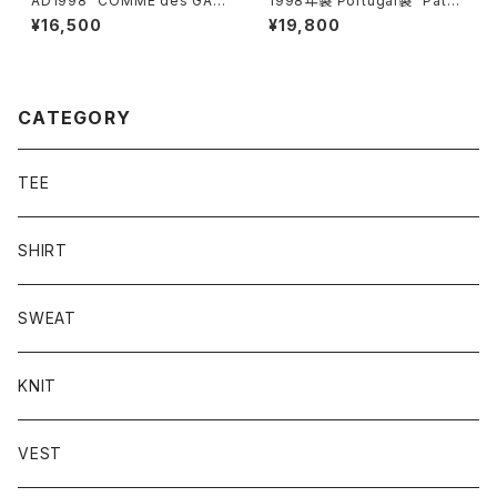
AD1998 "COMME des GAR
1998年製 Portugal製 "Patag
ÇONS HOMME PLUS" sum
onia" A/C print shirt
¥16,500
¥19,800
mer knit
CATEGORY
TEE
SHIRT
SWEAT
KNIT
VEST