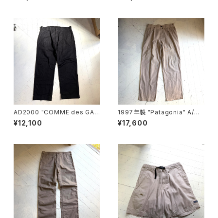
AD2000 "COMME des GAR
1997年製 "Patagonia" A/C
ÇONS HOMME“ cotton pan
pants
¥12,100
¥17,600
ts