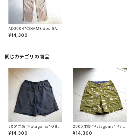
AD2004"COMME des GAR
ÇONS HOMME“ corduroy p
¥14,300
ants
同じカテゴリの商品
2001年製 "Patagonia" GⅡ s
2000年製 "Patagonia" Pata
horts
loha shorts
¥14,300
¥14,300