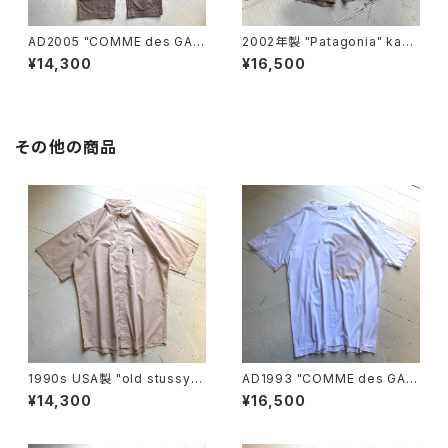
AD2005 "COMME des GAR
2002年製 "Patagonia" kang
ÇONS HOMME“ cotton pan
ri shorts
¥14,300
¥16,500
ts
その他の商品
1990s USA製 "old stussy"
AD1993 "COMME des GAR
S/S shirt
ÇONS HOMME" S/S T-shirt
¥14,300
¥16,500