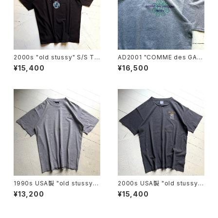
2000s "old stussy" S/S T-
AD2001 "COMME des GAR
shirt
ÇONS HOMME" S/S T-shirt
¥15,400
¥16,500
1990s USA製 "old stussy"
2000s USA製 "old stussy"
S/S T-shirt
S/S T-shirt
¥13,200
¥15,400