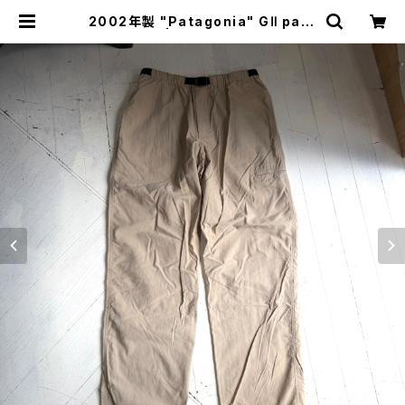
2002年製 "Patagonia" GⅡ pant
s | HAR DNAL