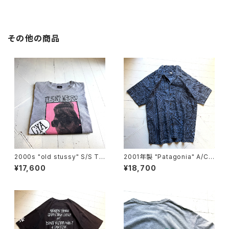
その他の商品
2000s "old stussy" S/S T-
2001年製 "Patagonia" A/C s
shirt
hirt
¥17,600
¥18,700