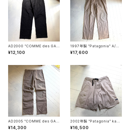
AD2000 "COMME des GAR
1997年製 "Patagonia" A/C
ÇONS HOMME“ cotton pan
pants
¥12,100
¥17,600
ts
AD2005 "COMME des GAR
2002年製 "Patagonia" kang
ÇONS HOMME“ cotton pan
ri shorts
¥14,300
¥16,500
ts