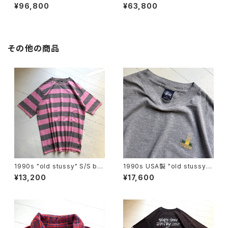
PARKA
no jacket
¥96,800
¥63,800
その他の商品
1990s "old stussy" S/S bo
1990s USA製 "old stussy"
arder T-shirt
S/S T-shirt
¥13,200
¥17,600