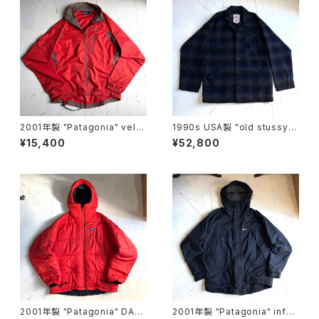
2001年製 "Patagonia" velo
1990s USA製 "old stussy"
city O2 jacket
omble check jacket
¥15,400
¥52,800
2001年製 "Patagonia" DAS
2001年製 "Patagonia" infur