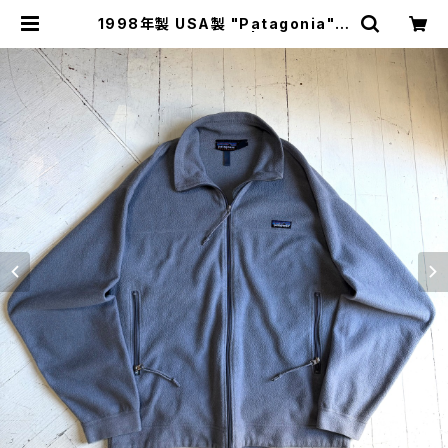
1998年製 USA製 "Patagonia" E
L capilene jacket | HAR DNAL