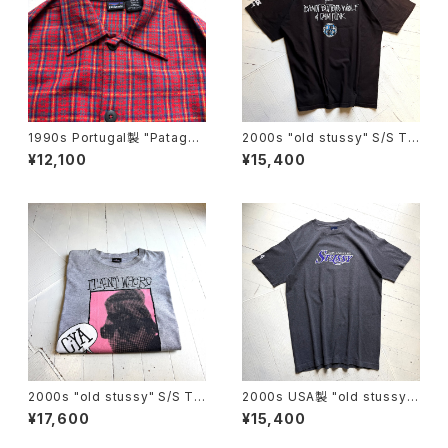
1990s Portugal製 "Patagon
2000s "old stussy" S/S T-
ia" kid's heavy flannel shir
shirt
¥12,100
¥15,400
t
2000s "old stussy" S/S T-
2000s USA製 "old stussy"
shirt
S/S T-shirt
¥17,600
¥15,400