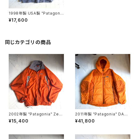
1998年製 USA製 "Patagoni
a" EL capilene jacket
¥17,600
同じカテゴリの商品
2002年製 "Patagonia" Zep
2011年製 "Patagonia" DAS
hur jacket
PARKA
¥15,400
¥41,800