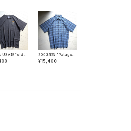
s USA製 "old s
2003年製 "Patagoni
" S/S T-shirt
a" puckerware shirt
400
¥15,400