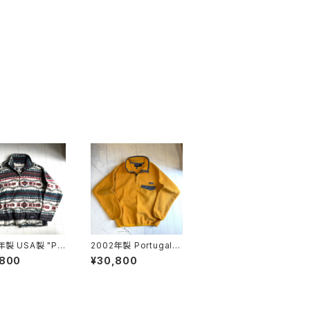
年製 USA製 "Pa
2002年製 Portugal製
ia" printed lig
"Patagonia" synchill
,800
¥30,800
ght synchilla s
a snap-T pullover
er