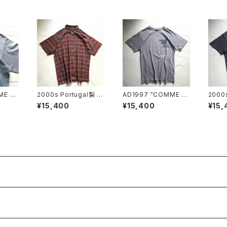
ME d
2000s Portugal製 "P
AD1997 "COMME d
2000
 HOM
atagonia" A/C Yarn-
es GARÇONS HOM
tussy
¥15,400
¥15,400
¥15,
t
Dye shirt
ME PLUS" S/S T-shi
rt