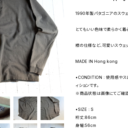
1990年製パタゴニアのスウ
とてもいい色味で柔らかく着
襟の仕様など、可愛いスウェッ
MADE IN Hong kong
•CONDITION : 使用感
ィションです。
※商品状態は画像にてご確認
•SIZE : S
裄丈:86cm
身幅:56cm