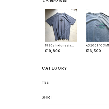
その他の商品
1990s Indonesia製
AD2001 "COM
"old stussy" S/S T-
es GARÇONS
¥19,800
¥16,500
shirt
ME" S/S T-shir
CATEGORY
TEE
SHIRT