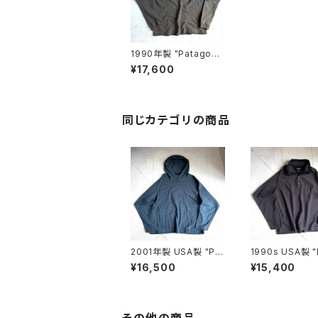
1990年製 "Patagoni
a" sweat pullover
¥17,600
同じカテゴリの商品
2001年製 USA製 "Pat
1990s USA製 "
agonia" rincon food
onia" MICRO 
¥16,500
¥15,400
ie
E pullover