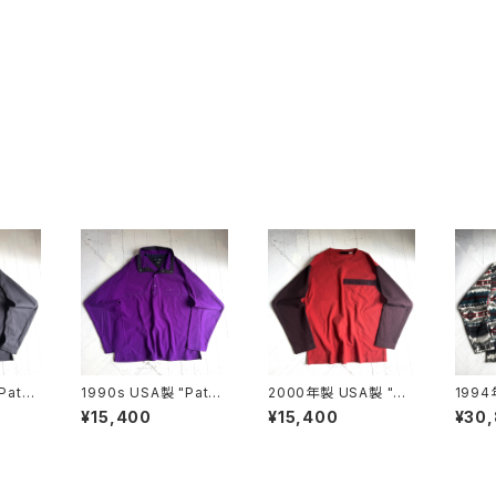
Patag
1990s USA製 "Patag
2000年製 USA製 "Pa
1994
D-LUX
onia" MICRO D-LUX
tagonia" Micro D lu
tagon
¥15,400
¥15,400
¥30
E pullover
xe fleece pullover
htwei
weat