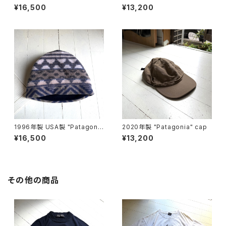
ooney
hat
¥16,500
¥13,200
1996年製 USA製 "Patagoni
2020年製 "Patagonia" cap
a" synchilla alpine hat
¥16,500
¥13,200
その他の商品