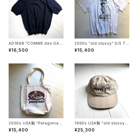
AD1998 "COMME des GAR
2000s "old stussy" S/S T-
ÇONS HOMME PLUS" sum
shirt
¥16,500
¥15,400
mer knit
2000s USA製 "Patagonia"
1990s USA製 "old stussy"
original canvas bag
cap
¥15,400
¥25,300