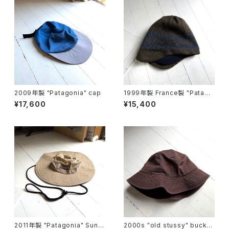
2009年製 "Patagonia" cap
1999年製 France製 "Patago
nia" Polar cap
¥17,600
¥15,400
2011年製 "Patagonia" Sun b
2000s "old stussy" bucket