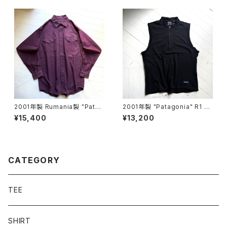
2001年製 Rumania製 "Patag
2001年製 "Patagonia" R1 Fl
onia" stretch work shirt
ash vest
¥15,400
¥13,200
CATEGORY
TEE
SHIRT