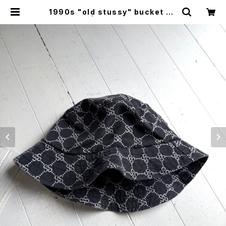
1990s "old stussy" bucket ha
t | HAR DNAL