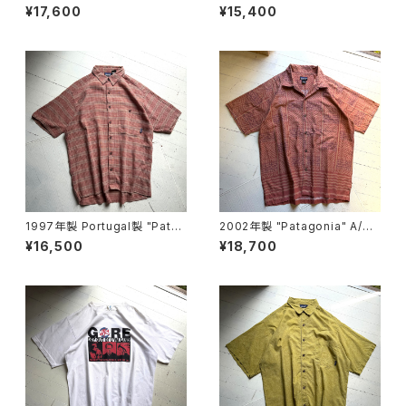
shirt
shirt
¥17,600
¥15,400
1997年製 Portugal製 "Patag
2002年製 "Patagonia" A/C
onia" A/C Yarn-Dye shirt
print shirt
¥16,500
¥18,700