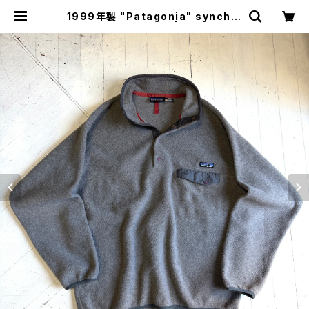
1999年製 "Patagonia" synchill
a snap-T pullover | HAR DNAL