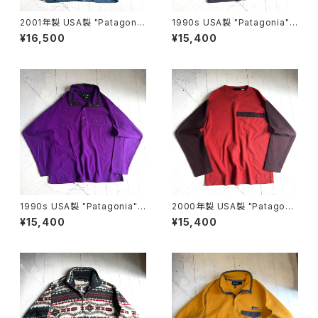
2001年製 USA製 "Patagoni
1990s USA製 "Patagonia"
a" rincon foodie
MICRO D-LUXE pullover
¥16,500
¥15,400
1990s USA製 "Patagonia"
2000年製 USA製 "Patagoni
MICRO D-LUXE pullover
a" Micro D luxe fleece pull
¥15,400
¥15,400
over