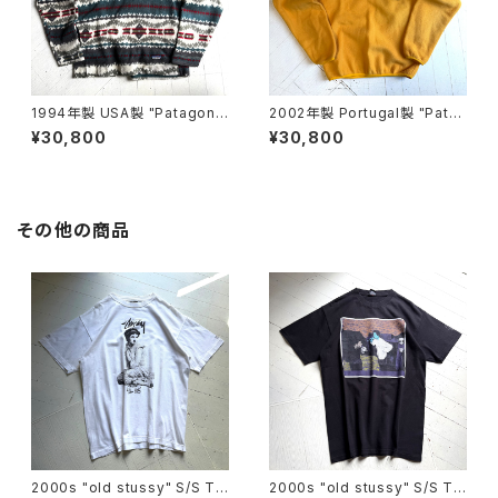
1994年製 USA製 "Patagoni
2002年製 Portugal製 "Pata
a" printed lightweight sync
gonia" synchilla snap-T pu
¥30,800
¥30,800
hilla sweater
llover
その他の商品
2000s "old stussy" S/S T-
2000s "old stussy" S/S T-