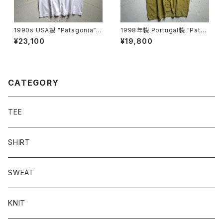
1990s USA製 "Patagonia“ b
1998年製 Portugal製 "Patag
eneficial S/S T-shirt
onia" A/C print shirt
¥23,100
¥19,800
CATEGORY
TEE
SHIRT
SWEAT
KNIT