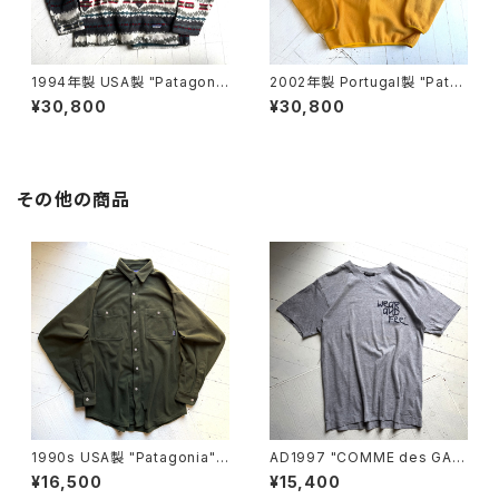
1994年製 USA製 "Patagoni
2002年製 Portugal製 "Pata
a" printed lightweight sync
gonia" synchilla snap-T pu
¥30,800
¥30,800
hilla sweater
llover
その他の商品
1990s USA製 "Patagonia"
AD1997 "COMME des GAR
L/S fleece shirt
ÇONS HOMME PLUS" S/S
¥16,500
¥15,400
T-shirt