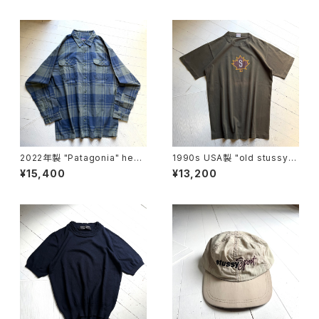
2022年製 "Patagonia" heav
1990s USA製 "old stussy"
y flannel shirt
S/S T-shirt
¥15,400
¥13,200