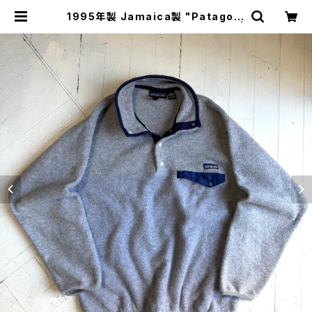
1995年製 Jamaica製 "Patagoni
a" synchilla snap-T pullover |
HAR DNAL