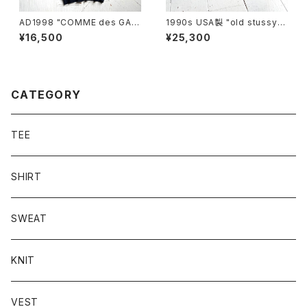
AD1998 "COMME des GAR
1990s USA製 "old stussy"
ÇONS HOMME PLUS" sum
cap
¥16,500
¥25,300
mer knit
CATEGORY
TEE
SHIRT
SWEAT
KNIT
VEST