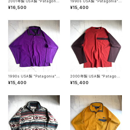
2001年製 USA製 "Patagoni
1990s USA製 "Patagonia"
a" rincon foodie
MICRO D-LUXE pullover
¥16,500
¥15,400
1990s USA製 "Patagonia"
2000年製 USA製 "Patagoni
MICRO D-LUXE pullover
a" Micro D luxe fleece pull
¥15,400
¥15,400
over