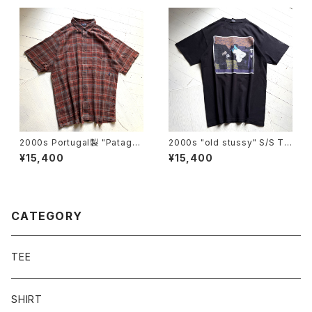
2000s Portugal製 "Patago
2000s "old stussy" S/S T-
nia" A/C Yarn-Dye shirt
shirt
¥15,400
¥15,400
CATEGORY
TEE
SHIRT