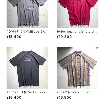
AD1997 "COMME des GAR
1980s Australia製 "old stus
ÇONS HOMME PLUS" S/S
sy" S/S T-shirt
¥15,400
¥19,800
T-shirt
2000s USA製 "old stussy"
2002年製 "Patagonia" puck
S/S T-shirt
erware shirt
¥15,400
¥16,500