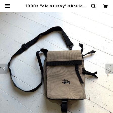
1990s "old stussy" shoulder
pouch | HAR DNAL