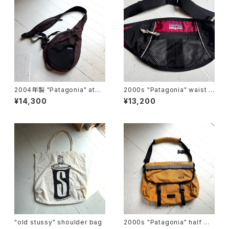
2004年製 "Patagonia" ato
2000s "Patagonia" waist p
m shoulder bag
ouch
¥14,300
¥13,200
"old stussy" shoulder bag
2000s "Patagonia" half ma