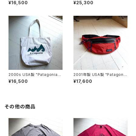
ss bag
¥16,500
¥25,300
2000s USA製 "Patagonia"
2001年製 USA製 "Patagoni
original canvas bag
a" Hip Vault
¥16,500
¥17,600
その他の商品