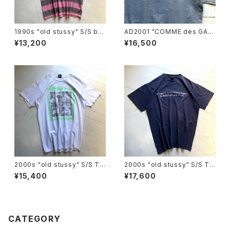
1990s "old stussy" S/S bo
AD2001 "COMME des GAR
arder T-shirt
ÇONS HOMME" S/S T-shirt
¥13,200
¥16,500
2000s "old stussy" S/S T-
2000s "old stussy" S/S T-
shirt
shirt
¥15,400
¥17,600
CATEGORY