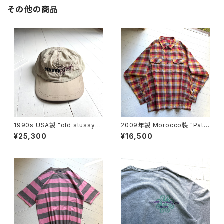
その他の商品
1990s USA製 "old stussy"
2009年製 Morocco製 "Pata
cap
gonia" heavy flannel shirt
¥25,300
¥16,500