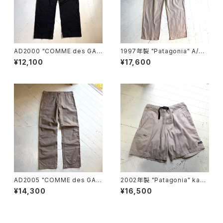
AD2000 "COMME des GAR
1997年製 "Patagonia" A/C
ÇONS HOMME“ cotton pan
pants
¥12,100
¥17,600
ts
AD2005 "COMME des GAR
2002年製 "Patagonia" kang
ÇONS HOMME“ cotton pan
ri shorts
¥14,300
¥16,500
ts