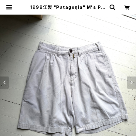
1998年製 "Patagonia" M's Ple
ated Twill Shorts | HAR DNAL