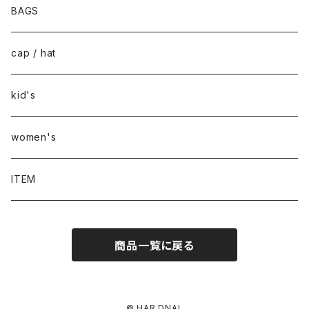
BAGS
cap / hat
kid's
women's
ITEM
商品一覧に戻る
© HAR DNAL