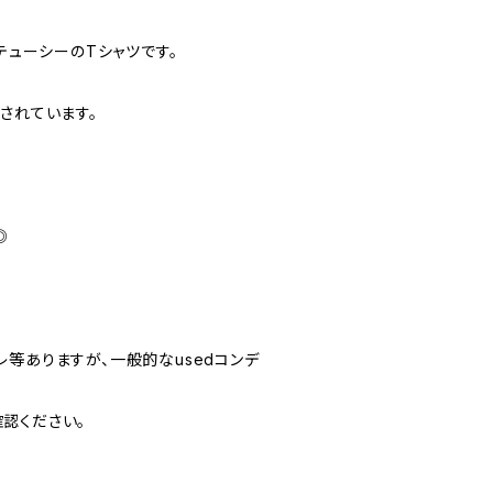
ステューシーのTシャツです。
されています。
◎
やスレ等ありますが、一般的なusedコンデ
認ください。