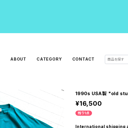
E
ABOUT
CATEGORY
CONTACT
1990s USA製 "old stu
¥16,500
残り1点
International shipping 