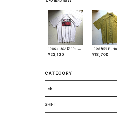
その他の商品
1990s USA製 "Patag
1998年製 Port
onia“ beneficial S/S
"Patagonia" AC
¥23,100
¥18,700
T-shirt
t shirt
CATEGORY
TEE
SHIRT