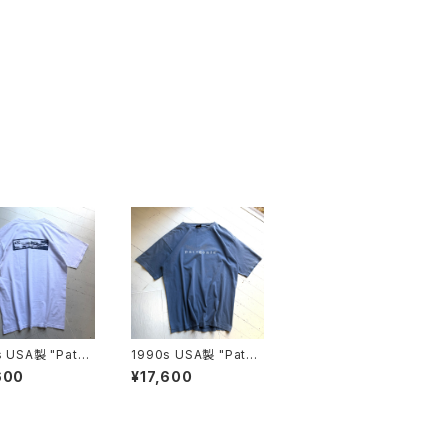
s USA製 "Patag
1990s USA製 "Patag
 beneficial S/S
onia" S/S T-shirt
600
¥17,600
rt