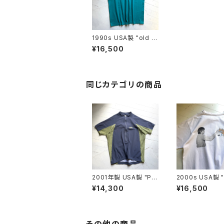
1990s USA製 "old st
ussy" S/S T-shirt
¥16,500
同じカテゴリの商品
2001年製 USA製 "Pat
2000s USA製 "
agonia" TERRA JER
tussy" S/S T-s
¥14,300
¥16,500
SEY