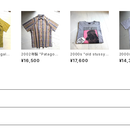
ugal製
2002年製 "Patagoni
2000s "old stussy"
2000s
 prin
a" puckerware shirt
S/S T-shirt
S/S T
¥16,500
¥17,600
¥14,