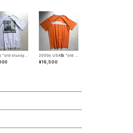
 "old stussy"
2000s USA製 "old s
-shirt
tussy" S/S T-shirt
300
¥16,500