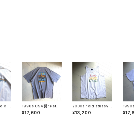
old s
1990s USA製 "Patag
2000s "old stussy"
1990
hirt
onia“ beneficial S/S
tank top
onia“
¥17,600
¥13,200
¥17,
T-shirt
T-shi