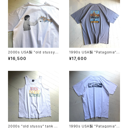
2000s USA製 "old stussy"
1990s USA製 "Patagonia“ b
S/S T-shirt
eneficial S/S T-shirt
¥16,500
¥17,600
2000s "old stussy" tank to
1990s USA製 "Patagonia“ b