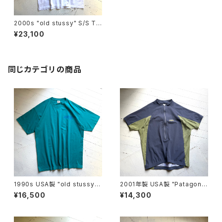
2000s "old stussy" S/S T-
shirt
¥23,100
同じカテゴリの商品
1990s USA製 "old stussy"
2001年製 USA製 "Patagoni
S/S T-shirt
a" TERRA JERSEY
¥16,500
¥14,300