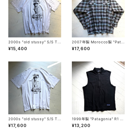
2000s "old stussy" S/S T-
2007年製 Morocco製 "Pata
shirt
gonia" heavy flannel shirt
¥15,400
¥17,600
2000s "old stussy" S/S T-
1999年製 "Patagonia" R1 Fl
shirt
ash vest
¥17,600
¥13,200