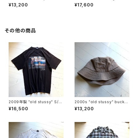
p
eneficial S/S T-shirt
¥13,200
¥17,600
その他の商品
2009年製 "old stussy" S/S
2000s "old stussy" bucket
T-shirt
hat
¥16,500
¥13,200