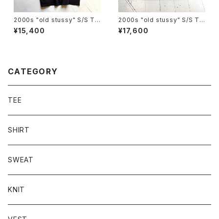
2000s "old stussy" S/S T-
2000s "old stussy" S/S T-
shirt
shirt
¥15,400
¥17,600
CATEGORY
TEE
SHIRT
SWEAT
KNIT