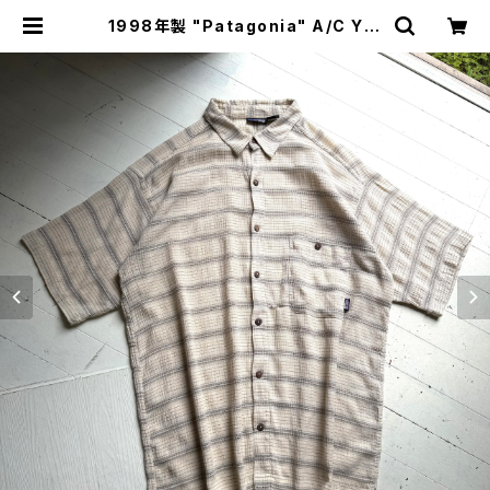
1998年製 "Patagonia" A/C Yar
n-Dye shirt | HAR DNAL