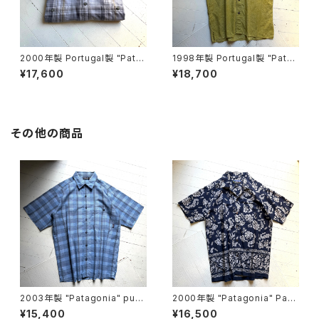
2000年製 Portugal製 "Pata
1998年製 Portugal製 "Patag
gonia" flannel shirt
onia" AC print shirt
¥17,600
¥18,700
その他の商品
2003年製 "Patagonia" puck
2000年製 "Patagonia" Pata
erware shirt
loha shirt
¥15,400
¥16,500