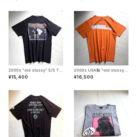
2000s "old stussy" S/S T-
2000s USA製 "old stussy"
shirt
S/S T-shirt
¥15,400
¥16,500