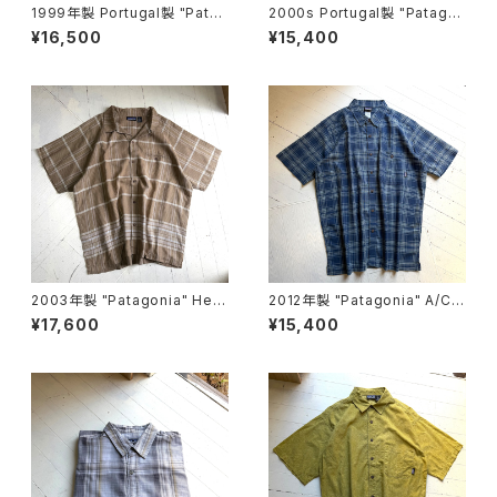
1999年製 Portugal製 "Patag
2000s Portugal製 "Patago
onia" pima cotton shirt
nia" A/C Yarn-Dye shirt
¥16,500
¥15,400
2003年製 "Patagonia" Hem
2012年製 "Patagonia" A/C Y
p shirt
arn-Dye shirt
¥17,600
¥15,400