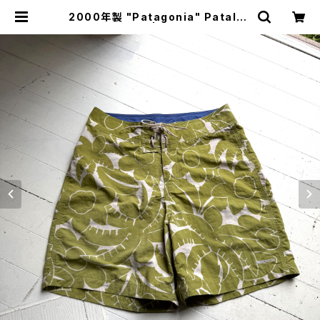
2000年製 "Patagonia" Pataloh
a shorts | HAR DNAL