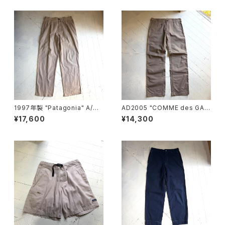
1997年製 "Patagonia" A/C
AD2005 "COMME des GAR
pants
ÇONS HOMME“ cotton pan
¥17,600
¥14,300
ts