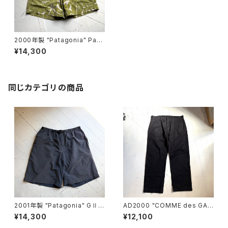
2000年製 "Patagonia" Pata
loha shorts
¥14,300
同じカテゴリの商品
2001年製 "Patagonia" GⅡ s
AD2000 "COMME des GAR
horts
ÇONS HOMME“ cotton pan
¥14,300
¥12,100
ts