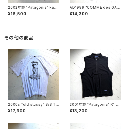
2002年製 "Patagonia" kang
AD1999 "COMME des GAR
ri shorts
ÇONS HOMME" pants
¥16,500
¥14,300
その他の商品
2000s "old stussy" S/S T-
2001年製 "Patagonia" R1 Fl
shirt
ash vest
¥17,600
¥13,200