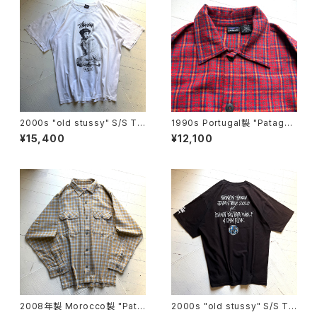
2000s "old stussy" S/S T-
1990s Portugal製 "Patagon
shirt
ia" kid's heavy flannel shir
¥15,400
¥12,100
t
2008年製 Morocco製 "Pata
2000s "old stussy" S/S T-
gonia" heavy flannel shirt
shirt