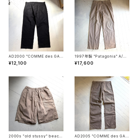
AD2000 "COMME des GAR
1997年製 "Patagonia" A/C
ÇONS HOMME“ cotton pan
pants
¥12,100
¥17,600
ts
2000s "old stussy" beach
AD2005 "COMME des GAR