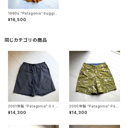
1990s "Patagonia" buggie
s shorts
¥16,500
同じカテゴリの商品
2001年製 "Patagonia" GⅡ s
2000年製 "Patagonia" Pata
horts
loha shorts
¥14,300
¥14,300