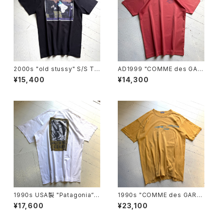
2000s "old stussy" S/S T-
AD1999 "COMME des GAR
shirt
ÇONS HOMME PLUS" S/S
¥15,400
¥14,300
T-shirt
1990s USA製 "Patagonia“ b
1990s "COMME des GARÇ
eneficial S/S T-shirt
ONS HOMME" split logo T-
¥17,600
¥23,100
shirts