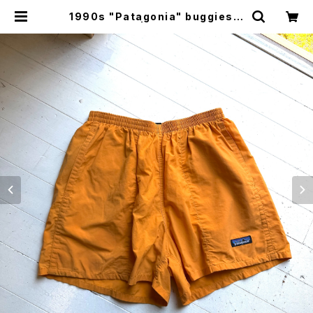
1990s "Patagonia" buggies s
horts | HAR DNAL