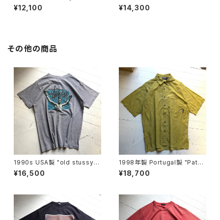
shorts
ÇONS HOMME“ cotton pan
¥12,100
¥14,300
ts
その他の商品
1990s USA製 "old stussy"
1998年製 Portugal製 "Patag
S/S T-shirt
onia" AC print shirt
¥16,500
¥18,700