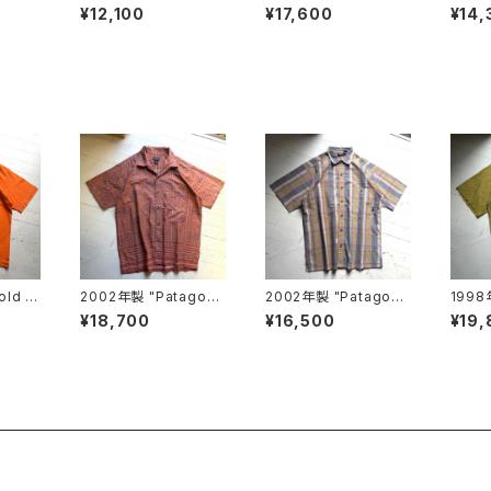
orts
es GARÇONS HOM
a" A/C pants
es G
¥12,100
¥17,600
¥14,
ME“ cotton pants
ME“ c
ld st
2002年製 "Patagoni
2002年製 "Patagoni
1998
irt
a" A/C print shirt
a" puckerware shirt
"Pata
¥18,700
¥16,500
¥19,
nt shi