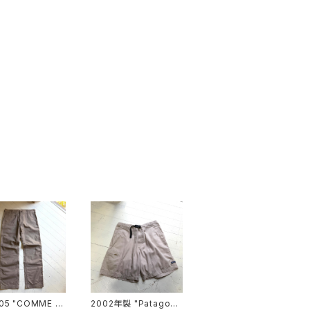
05 "COMME d
2002年製 "Patagoni