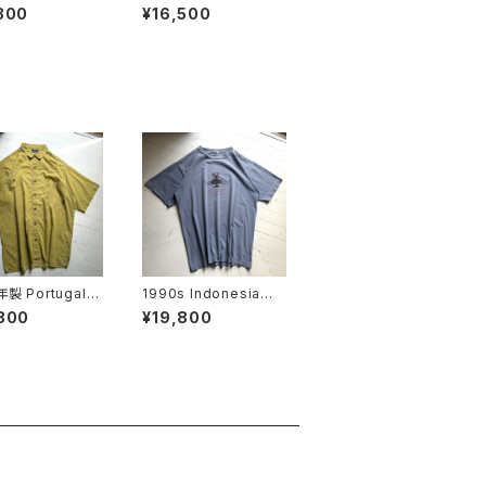
ARÇONS HOM
a" kangri shorts
300
¥16,500
otton pants
年製 Portugal製
1990s Indonesia製
gonia" A/C pri
"old stussy" S/S T-
800
¥19,800
rt
shirt