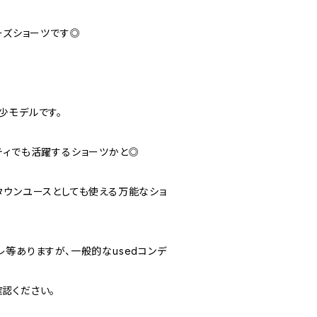
ーズショーツです◎
少モデルです。
ティでも活躍するショーツかと◎
タウンユースとしても使える万能なショ
やスレ等ありますが、一般的なusedコンデ
認ください。