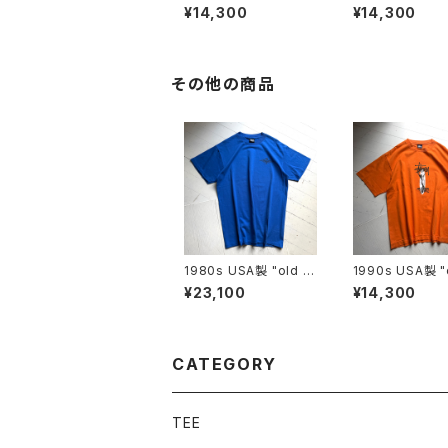
a" GⅡ shorts
a" Pataloha sh
¥14,300
¥14,300
その他の商品
1980s USA製 "old st
1990s USA製 "o
ussy" S/S T-shirt
ussy" S/S T-sh
¥23,100
¥14,300
CATEGORY
TEE