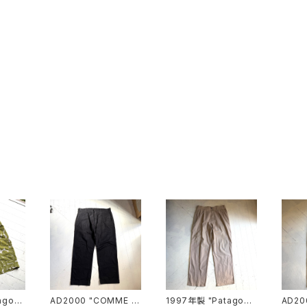
agoni
AD2000 "COMME d
1997年製 "Patagoni
AD20