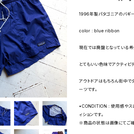
1996年製パタゴニアのバギ
color : blue ribbon
現在では廃盤となっている希
とてもいい色味でアクティビ
アウトドアはもちろん街中で
ーツです。
•CONDITION : 使用感
ィションです。
※商品の状態は画像にてご確