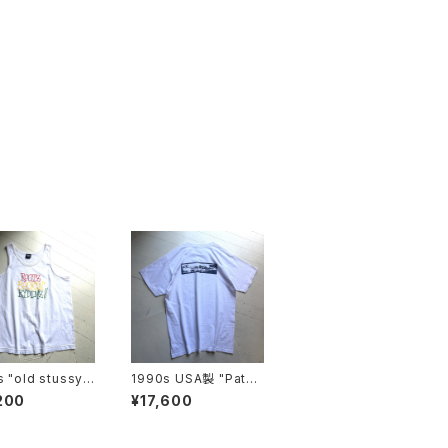
 "old stussy"
1990s USA製 "Patag
top
onia“ beneficial S/S
200
¥17,600
T-shirt