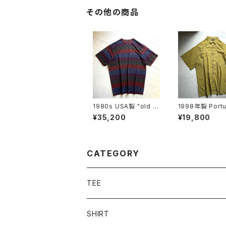
その他の商品
1980s USA製 "old st
1998年製 Port
ussy" S/S T-shirt
"Patagonia" A/
¥35,200
¥19,800
nt shirt
CATEGORY
TEE
SHIRT