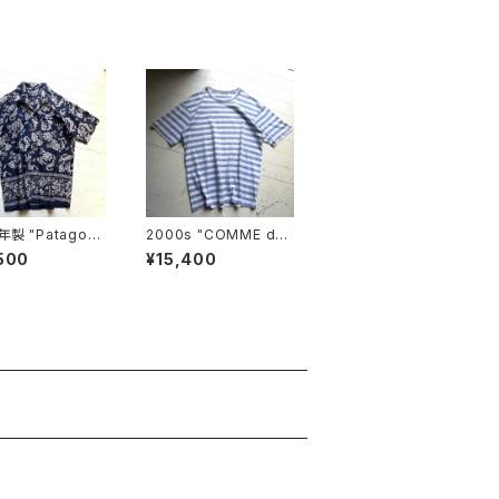
年製 "Patagoni
2000s "COMME de
taloha shirt
s GARÇONS HOMM
500
¥15,400
E" S/S boarder T-sh
irt