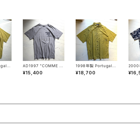
ugal製
AD1997 "COMME d
1998年製 Portugal製
2000
C pri
es GARÇONS HOM
"Patagonia" AC prin
a" Pa
¥15,400
¥18,700
¥16,
ME PLUS" S/S T-shi
t shirt
rt