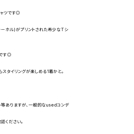
シャツです◎
ィ・ウォーホル)がプリントされた希少なTシ
です◎
もスタイリングが楽しめる1着かと。
やスレ等ありますが、一般的なusedコンデ
認ください。