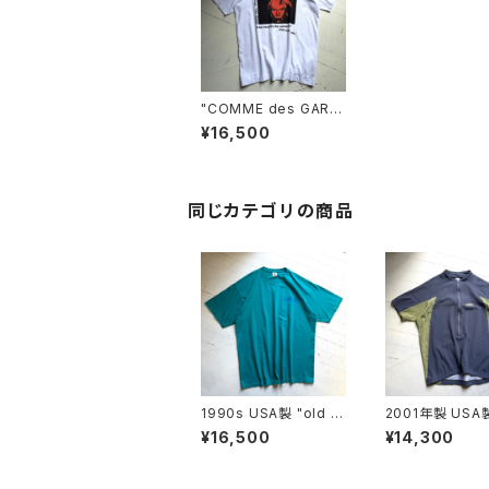
"COMME des GARÇ
ONS SHIRT" S/S T-
¥16,500
shirt
同じカテゴリの商品
1990s USA製 "old st
2001年製 USA製
ussy" S/S T-shirt
agonia" TERR
¥16,500
¥14,300
SEY