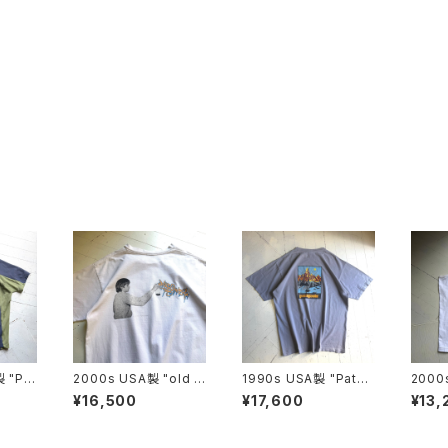
 "Pat
2000s USA製 "old s
1990s USA製 "Patag
2000s
A JER
tussy" S/S T-shirt
onia“ beneficial S/S
tank 
¥16,500
¥17,600
¥13,
T-shirt