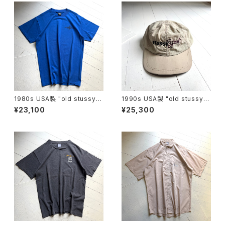
1980s USA製 "old stussy"
1990s USA製 "old stussy"
S/S T-shirt
cap
¥23,100
¥25,300