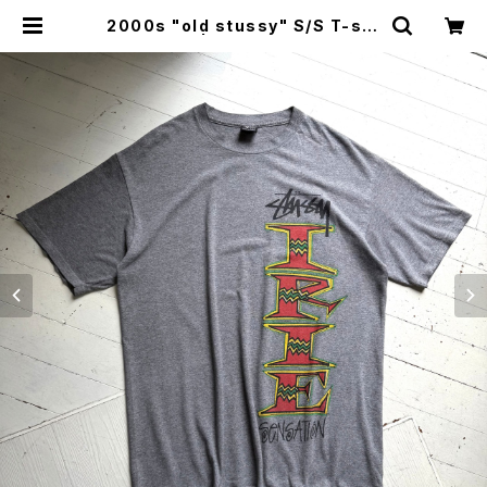
2000s "old stussy" S/S T-shi
rt | HAR DNAL