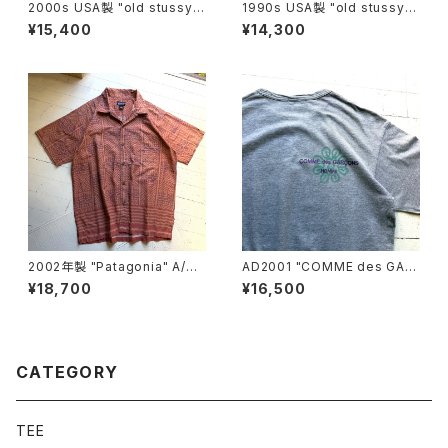
2000s USA製 "old stussy"
1990s USA製 "old stussy"
S/S T-shirt
S/S shirt
¥15,400
¥14,300
2002年製 "Patagonia" A/C
AD2001 "COMME des GAR
print shirt
ÇONS HOMME" S/S T-shirt
¥18,700
¥16,500
CATEGORY
TEE