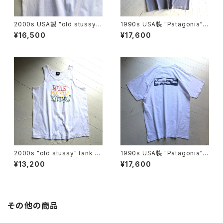
2000s USA製 "old stussy"
1990s USA製 "Patagonia“ b
S/S T-shirt
eneficial S/S T-shirt
¥16,500
¥17,600
2000s "old stussy" tank to
1990s USA製 "Patagonia“ b
p
eneficial S/S T-shirt
¥13,200
¥17,600
その他の商品