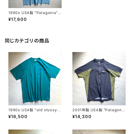
1990s USA製 "Patagonia“ b
eneficial S/S T-shirt
¥17,600
同じカテゴリの商品
1990s USA製 "old stussy"
2001年製 USA製 "Patagoni
S/S T-shirt
a" TERRA JERSEY
¥16,500
¥14,300