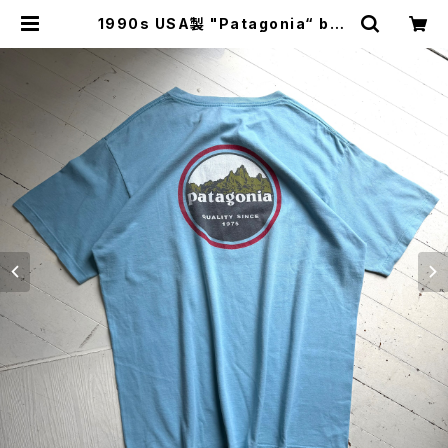
1990s USA製 "Patagonia“ ben
eficial S/S T-shirt | HAR DNA
L