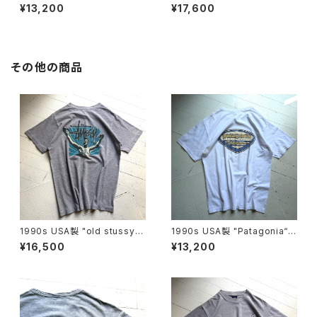
p
eneficial S/S T-shirt
¥13,200
¥17,600
その他の商品
1990s USA製 "old stussy"
1990s USA製 "Patagonia“ b
S/S T-shirt
eneficial S/S T-shirt
¥16,500
¥13,200