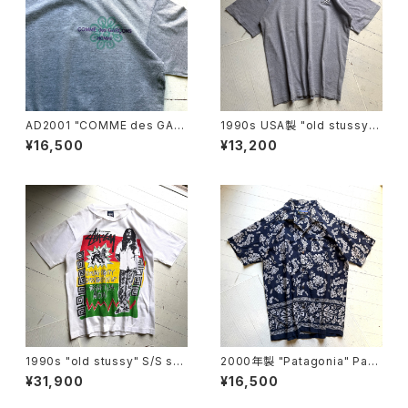
AD2001 "COMME des GAR
1990s USA製 "old stussy"
ÇONS HOMME" S/S T-shirt
S/S T-shirt
¥16,500
¥13,200
1990s "old stussy" S/S shi
2000年製 "Patagonia" Pata
rt
loha shirt
¥31,900
¥16,500