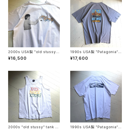
2000s USA製 "old stussy"
1990s USA製 "Patagonia“ b
S/S T-shirt
eneficial S/S T-shirt
¥16,500
¥17,600
2000s "old stussy" tank to
1990s USA製 "Patagonia“ b