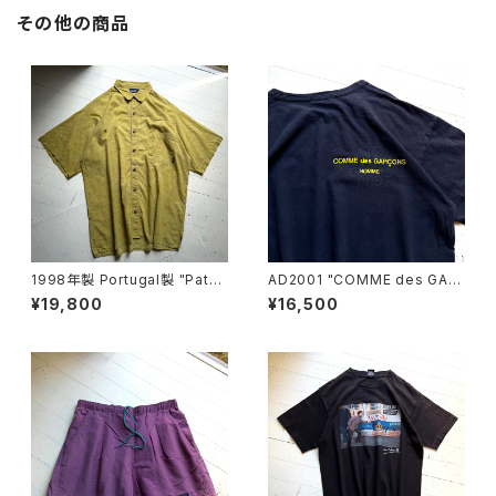
その他の商品
1998年製 Portugal製 "Patag
AD2001 "COMME des GAR
onia" A/C print shirt
ÇONS HOMME" S/S T-shirt
¥19,800
¥16,500