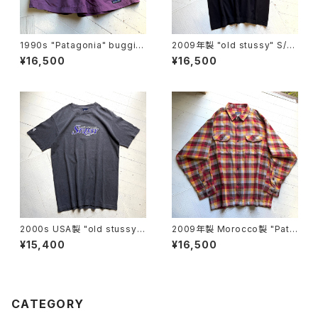
1990s "Patagonia" buggie
2009年製 "old stussy" S/S
s shorts
T-shirt
¥16,500
¥16,500
2000s USA製 "old stussy"
2009年製 Morocco製 "Pata
S/S T-shirt
gonia" heavy flannel shirt
¥15,400
¥16,500
CATEGORY