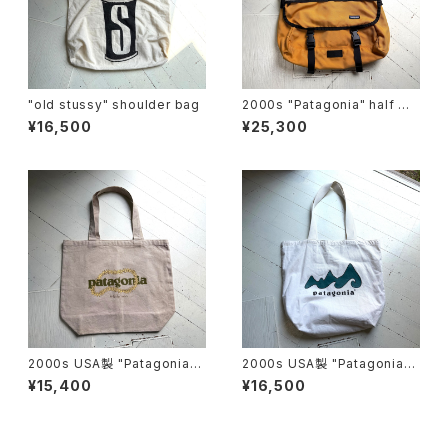
"old stussy" shoulder bag
2000s "Patagonia" half ma
ss bag
¥16,500
¥25,300
2000s USA製 "Patagonia"
2000s USA製 "Patagonia"
original canvas bag
original canvas bag
¥15,400
¥16,500