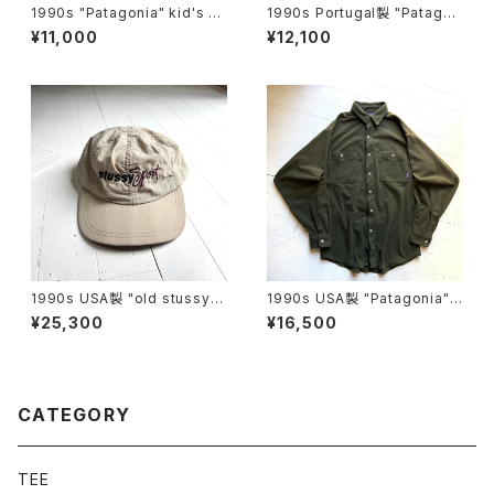
1990s "Patagonia" kid's ho
1990s Portugal製 "Patagon
ody
ia" kid's heavy flannel shir
¥11,000
¥12,100
t
1990s USA製 "old stussy"
1990s USA製 "Patagonia"
cap
L/S fleece shirt
¥25,300
¥16,500
CATEGORY
TEE