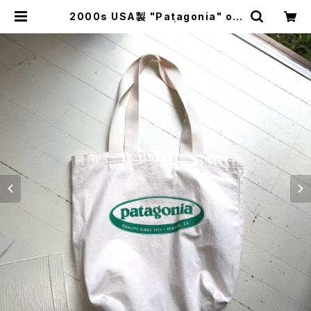
2000s USA製 "Patagonia" ori
ginal canvas bag | HAR DNAL