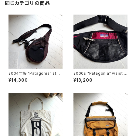
同じカテゴリの商品
2004年製 "Patagonia" ato
2000s "Patagonia" waist p
m shoulder bag
ouch
¥14,300
¥13,200