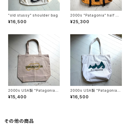
"old stussy" shoulder bag
2000s "Patagonia" half ma
ss bag
¥16,500
¥25,300
2000s USA製 "Patagonia"
2000s USA製 "Patagonia"
original canvas bag
original canvas bag
¥15,400
¥16,500
その他の商品