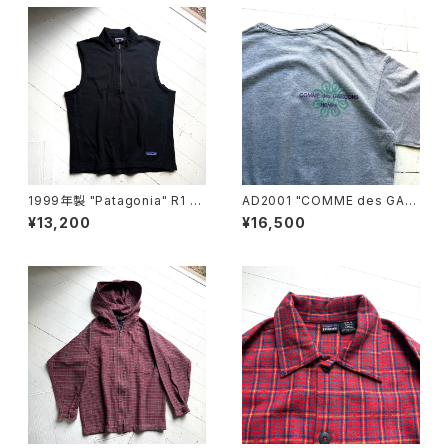
1999年製 "Patagonia" R1 Fl
AD2001 "COMME des GAR
ash vest
ÇONS HOMME" S/S T-shirt
¥13,200
¥16,500