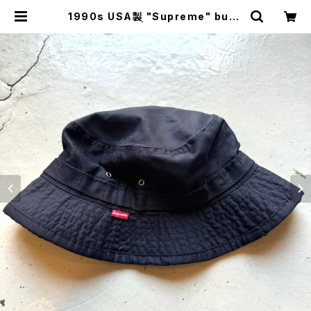
1990s USA製 "Supreme" buck
et hat | HAR DNAL