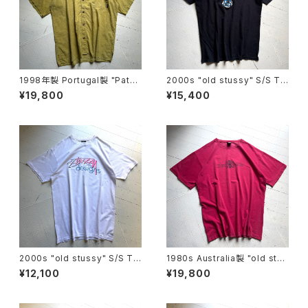
1998年製 Portugal製 "Patag
2000s "old stussy" S/S T-
onia" A/C print shirt
shirt
¥19,800
¥15,400
2000s "old stussy" S/S T-
1980s Australia製 "old stus
shirt
sy" S/S T-shirt
¥12,100
¥19,800