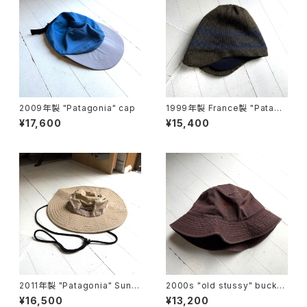
2009年製 "Patagonia" cap
1999年製 France製 "Patago
nia" Polar cap
¥17,600
¥15,400
2011年製 "Patagonia" Sun b
2000s "old stussy" bucket
ooney
hat
¥16,500
¥13,200