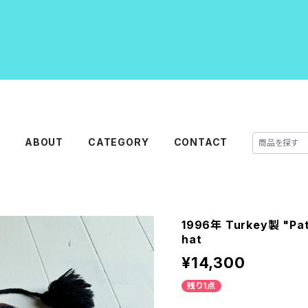
E
ABOUT
CATEGORY
CONTACT
1996年 Turkey製 "Pata
hat
¥14,300
残り1点