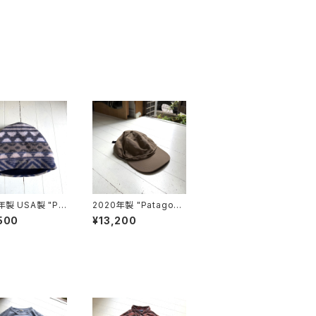
年製 USA製 "Pa
2020年製 "Patagoni
ia" synchilla a
a" cap
500
¥13,200
 hat