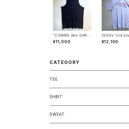
"COMME des GARÇ
2000s "old st
ONS SHIRT" Portug
S/S T-shirt
¥11,000
¥12,100
al製 tank top
CATEGORY
TEE
SHIRT
SWEAT