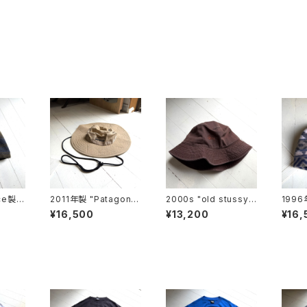
ce製
2011年製 "Patagoni
2000s "old stussy"
1996
lar c
a" Sun booney
bucket hat
tagon
¥16,500
¥13,200
¥16,
lpine