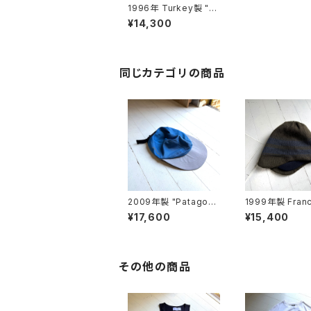
1996年 Turkey製 "P
atagonia" lightweig
¥14,300
ht ski hat
同じカテゴリの商品
2009年製 "Patagoni
1999年製 Fran
a" cap
"Patagonia" Po
¥17,600
¥15,400
ap
その他の商品