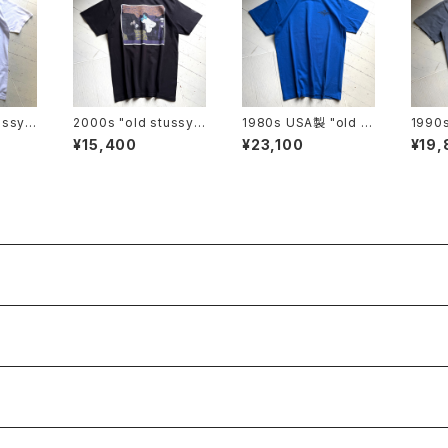
ussy"
2000s "old stussy"
1980s USA製 "old st
1990
S/S T-shirt
ussy" S/S T-shirt
"old 
¥15,400
¥23,100
¥19,
shirt