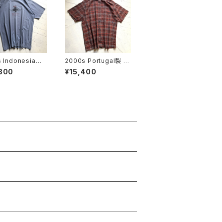
s Indonesia製
2000s Portugal製 "P
stussy" S/S T-
atagonia" A/C Yarn-
800
¥15,400
Dye shirt