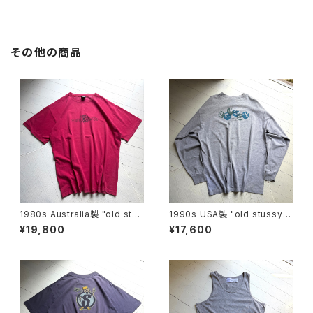
その他の商品
1980s Australia製 "old stus
1990s USA製 "old stussy"
sy" S/S T-shirt
L/S shirt
¥19,800
¥17,600