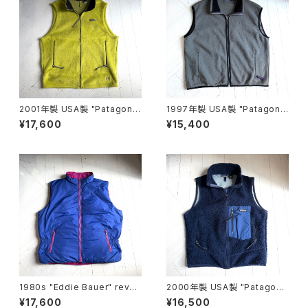
2001年製 USA製 "Patagoni
1997年製 USA製 "Patagoni
a" R2 vest
a" synchilla vest
¥17,600
¥15,400
1980s "Eddie Bauer" rever
2000年製 USA製 "Patagoni
sible goose down vest
a" retro-x vest
¥17,600
¥16,500