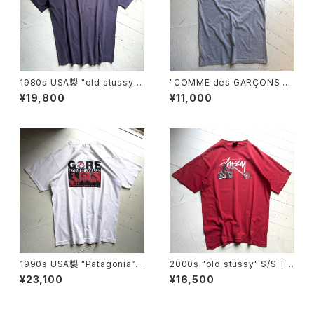
1980s USA製 "old stussy"
"COMME des GARÇONS S
S/S T-shirt
HIRT" Portugal製 tank top
¥19,800
¥11,000
1990s USA製 "Patagonia“ b
2000s "old stussy" S/S T-
eneficial S/S T-shirt
shirt
¥23,100
¥16,500