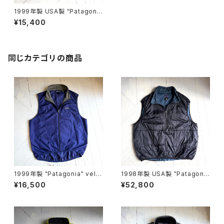
1999年製 USA製 "Patagoni
a" retro-x vest
¥15,400
同じカテゴリの商品
1999年製 "Patagonia" velo
1998年製 USA製 "Patagoni
city vest
a" puffball vest
¥16,500
¥52,800