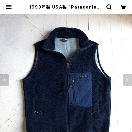
1999年製 USA製 "Patagonia" r
etro-x vest | HAR DNAL