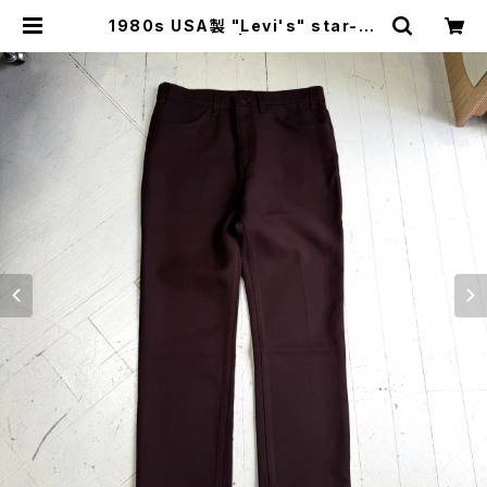
1980s USA製 "Levi's" star-pr
est pants | HAR DNAL