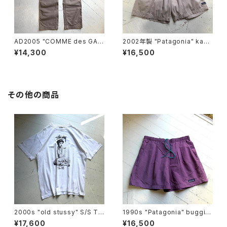
AD2005 "COMME des GAR
2002年製 "Patagonia" kang
ÇONS HOMME“ cotton pan
ri shorts
¥14,300
¥16,500
ts
その他の商品
2000s "old stussy" S/S T-
1990s "Patagonia" buggie
shirt
s shorts
¥17,600
¥16,500