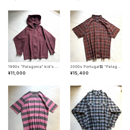
1990s "Patagonia" kid's ho
2000s Portugal製 "Patago
ody
nia" A/C Yarn-Dye shirt
¥11,000
¥15,400