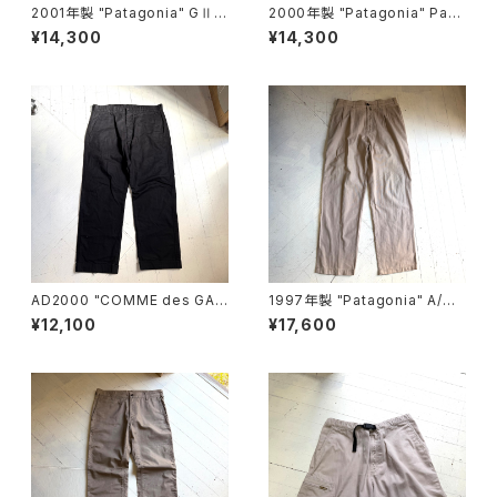
2001年製 "Patagonia" GⅡ s
2000年製 "Patagonia" Pata
horts
loha shorts
¥14,300
¥14,300
AD2000 "COMME des GAR
1997年製 "Patagonia" A/C
ÇONS HOMME“ cotton pan
pants
¥12,100
¥17,600
ts