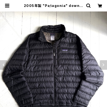
2005年製 "Patagonia" down s
weater | HAR DNAL