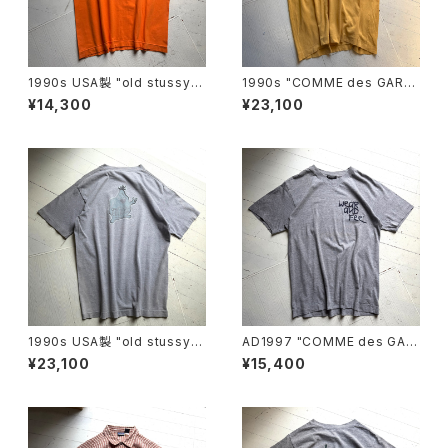
1990s USA製 "old stussy"
1990s "COMME des GARÇ
S/S T-shirt
ONS HOMME" split logo T-
¥14,300
¥23,100
shirts
1990s USA製 "old stussy"
AD1997 "COMME des GAR
S/S T-shirt
ÇONS HOMME PLUS" S/S
¥23,100
¥15,400
T-shirt