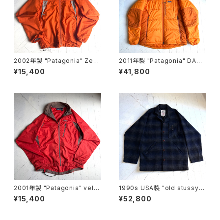
2002年製 "Patagonia" Zep
2011年製 "Patagonia" DAS
hur jacket
PARKA
¥15,400
¥41,800
2001年製 "Patagonia" velo
1990s USA製 "old stussy"
city O2 jacket
omble check jacket
¥15,400
¥52,800