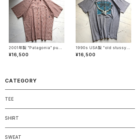
2001年製 "Patagonia" puck
1990s USA製 "old stussy"
erware shirt
S/S T-shirt
¥16,500
¥16,500
CATEGORY
TEE
SHIRT
SWEAT