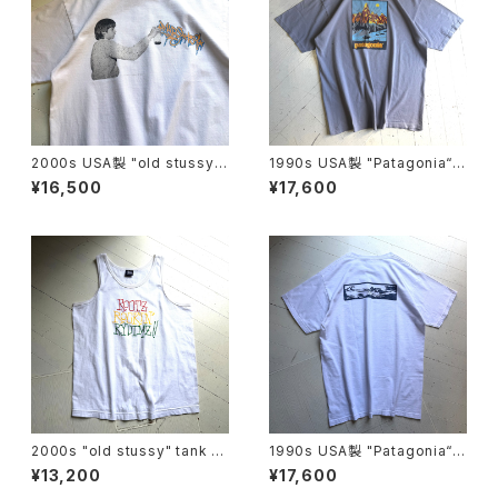
2000s USA製 "old stussy"
1990s USA製 "Patagonia“ b
S/S T-shirt
eneficial S/S T-shirt
¥16,500
¥17,600
2000s "old stussy" tank to
1990s USA製 "Patagonia“ b
p
eneficial S/S T-shirt
¥13,200
¥17,600