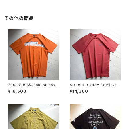
その他の商品
2000s USA製 "old stussy"
AD1999 "COMME des GAR
S/S T-shirt
ÇONS HOMME PLUS" S/S
¥16,500
¥14,300
T-shirt