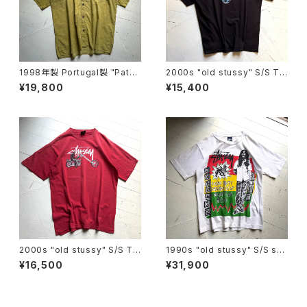
1998年製 Portugal製 "Patag
2000s "old stussy" S/S T-
onia" A/C print shirt
shirt
¥19,800
¥15,400
2000s "old stussy" S/S T-
1990s "old stussy" S/S shi
shirt
rt
¥16,500
¥31,900