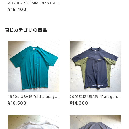
AD2002 "COMME des GAR
ÇONS HOMME PLUS" T-sh
¥15,400
irt
同じカテゴリの商品
1990s USA製 "old stussy"
2001年製 USA製 "Patagoni
S/S T-shirt
a" TERRA JERSEY
¥16,500
¥14,300