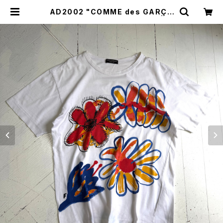
AD2002 "COMME des GARÇO
NS HOMME PLUS" T-shirt | H
AR DNAL