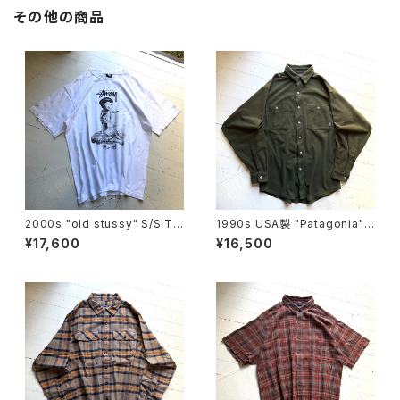
その他の商品
2000s "old stussy" S/S T-
1990s USA製 "Patagonia"
shirt
L/S fleece shirt
¥17,600
¥16,500