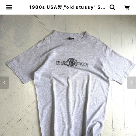
1980s USA製 "old stussy" S/S
T-shirt | HAR DNAL