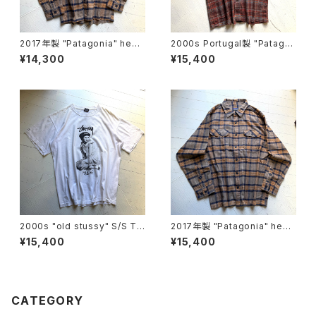
2017年製 "Patagonia" heav
2000s Portugal製 "Patago
y flannel shirt
nia" A/C Yarn-Dye shirt
¥14,300
¥15,400
2000s "old stussy" S/S T-
2017年製 "Patagonia" heav
shirt
y flannel shirt
¥15,400
¥15,400
CATEGORY