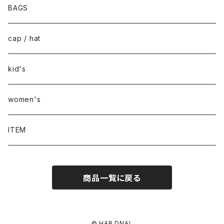
BAGS
cap / hat
kid's
women's
ITEM
商品一覧に戻る
© HAR DNAL