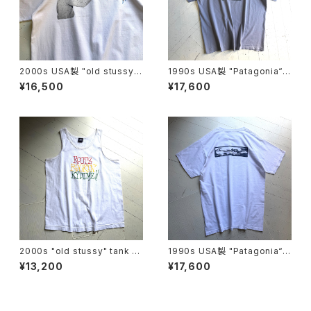
2000s USA製 "old stussy"
1990s USA製 "Patagonia“ b
S/S T-shirt
eneficial S/S T-shirt
¥16,500
¥17,600
2000s "old stussy" tank to
1990s USA製 "Patagonia“ b
p
eneficial S/S T-shirt
¥13,200
¥17,600