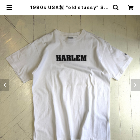
1990s USA製 "old stussy" S/S
T-shirt | HAR DNAL