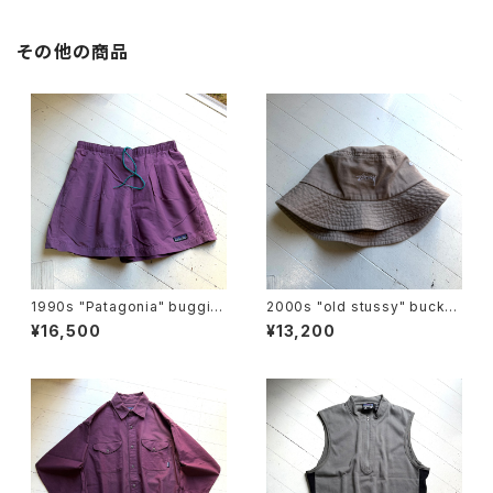
その他の商品
1990s "Patagonia" buggie
2000s "old stussy" bucket
s shorts
hat
¥16,500
¥13,200