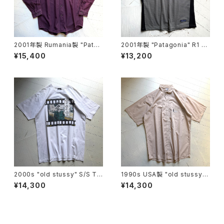
2001年製 Rumania製 "Patag
2001年製 "Patagonia" R1 Fl
onia" stretch work shirt
ash vest
¥15,400
¥13,200
2000s "old stussy" S/S T-
1990s USA製 "old stussy"
shirt
S/S shirt
¥14,300
¥14,300