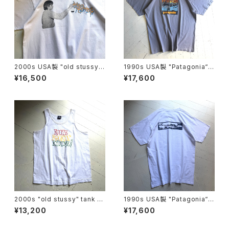
2000s USA製 "old stussy"
1990s USA製 "Patagonia“ b
S/S T-shirt
eneficial S/S T-shirt
¥16,500
¥17,600
2000s "old stussy" tank to
1990s USA製 "Patagonia“ b
p
eneficial S/S T-shirt
¥13,200
¥17,600