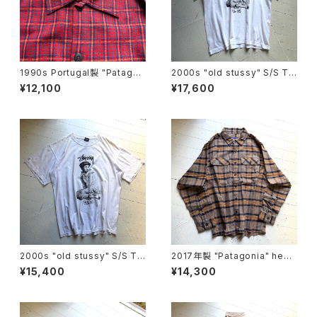
1990s Portugal製 "Patagon
2000s "old stussy" S/S T-
ia" kid's heavy flannel shir
shirt
¥12,100
¥17,600
t
2000s "old stussy" S/S T-
2017年製 "Patagonia" heav
shirt
y flannel shirt
¥15,400
¥14,300