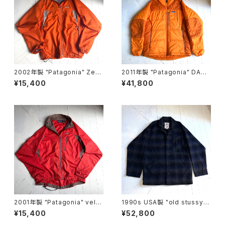
2002年製 "Patagonia" Zep
2011年製 "Patagonia" DAS
hur jacket
PARKA
¥15,400
¥41,800
2001年製 "Patagonia" velo
1990s USA製 "old stussy"
city O2 jacket
omble check jacket
¥15,400
¥52,800