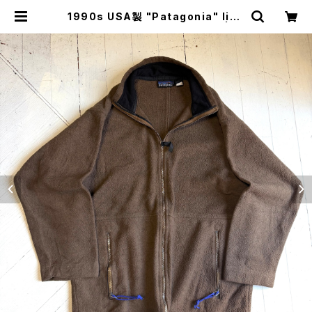
1990s USA製 "Patagonia" ligh
tweight synchilla BIG ZIP | H
AR DNAL