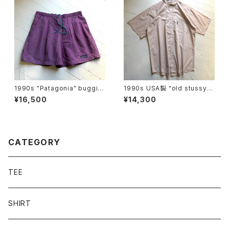
1990s "Patagonia" buggie
1990s USA製 "old stussy"
s shorts
S/S shirt
¥16,500
¥14,300
CATEGORY
TEE
SHIRT