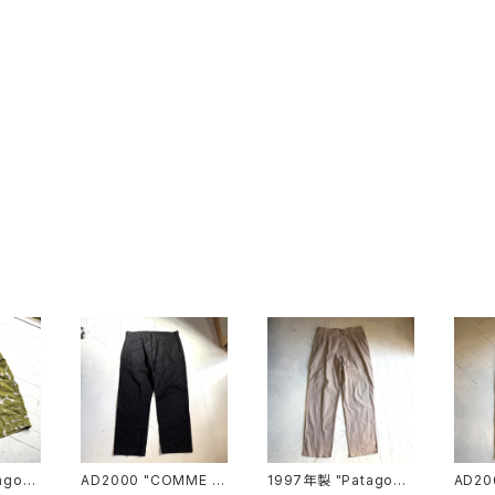
agoni
AD2000 "COMME d
1997年製 "Patagoni
AD20