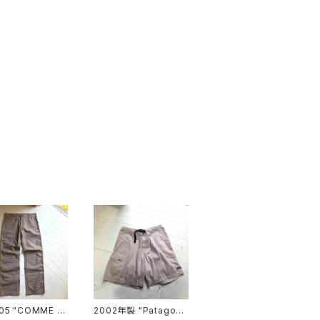
05 "COMME d
2002年製 "Patagoni