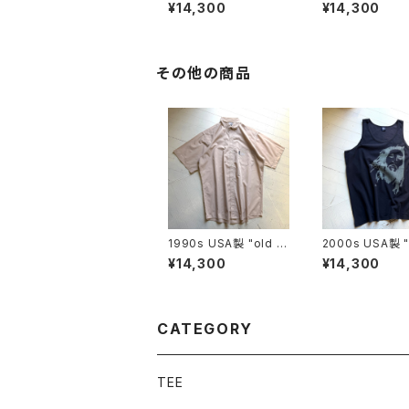
a" GⅡ shorts
a" Pataloha sh
¥14,300
¥14,300
その他の商品
1990s USA製 "old st
2000s USA製 "old s
ussy" S/S shirt
tussy" tank to
¥14,300
¥14,300
CATEGORY
TEE