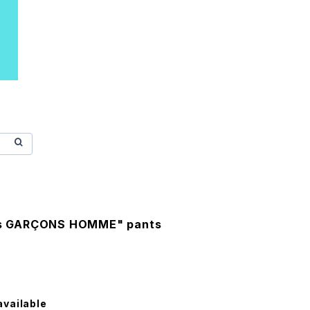
s GARÇONS HOMME" pants
available