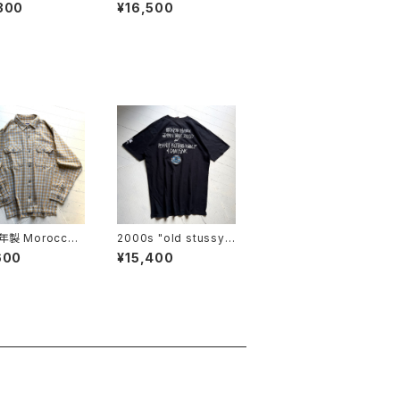
ARÇONS HOM
a" kangri shorts
300
¥16,500
otton pants
年製 Morocco
2000s "old stussy"
S/S T-shirt
600
¥15,400
nel shirt