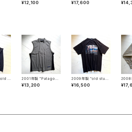
orts
es GARÇONS HOM
a" A/C pants
es G
¥12,100
¥17,600
¥14,
ME“ cotton pants
ME“ c
2001年製 "Patagoni
2009年製 "old stuss
2008
p
a" R1 Flash vest
y" S/S T-shirt
製 "Patagonia" heav
¥13,200
¥16,500
¥17,
y flan